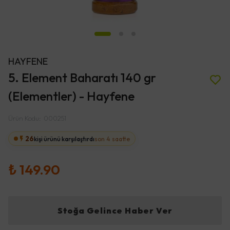
HAYFENE
5. Element Baharatı 140 gr
(Elementler) - Hayfene
Ürün Kodu
:
000251
26
kişi ürünü karşılaştırdı
son 4 saatte
₺ 149.90
Stoğa Gelince Haber Ver