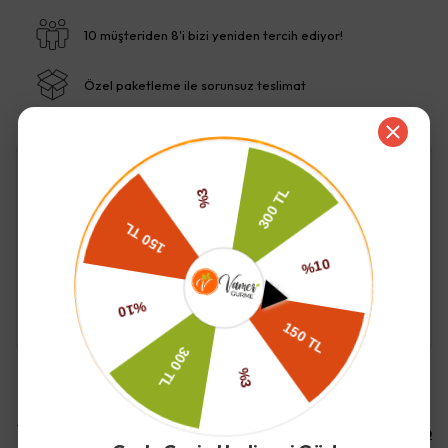
10 müşteriden 8'i bizi yeniden tercih ediyor!
Özel paketleme ile sorunsuz teslimat
İade ve Değişim
Kargo ve Teslimat
Yorumlar
Yorum Yap