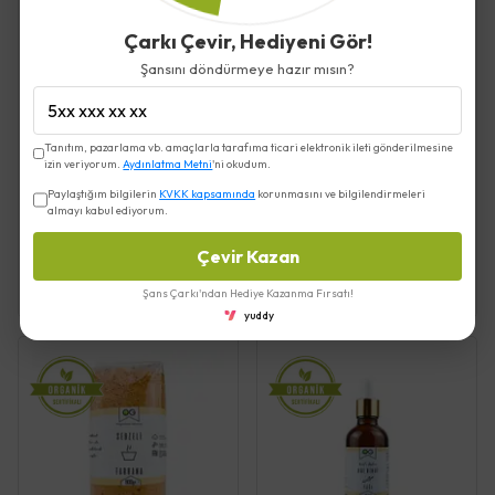
Tükendi
Çarkı Çevir, Hediyeni Gör!
Şansını döndürmeye hazır mısın?
Tanıtım, pazarlama vb. amaçlarla tarafıma ticari elektronik ileti gönderilmesine
izin veriyorum.
Aydınlatma Metni
'ni okudum.
OG
Paylaştığım bilgilerin
KVKK kapsamında
korunmasını ve bilgilendirmeleri
Çiğ Tahin 500 gr - Mood Fit
almayı kabul ediyorum.
Yulaflı Bal Kabaklı Bebek
Tarhanası 330 GR - OG
Çevir Kazan
Store
₺ 575.00
₺ 225.00
Şans Çarkı'ndan Hediye Kazanma Fırsatı!
yuddy