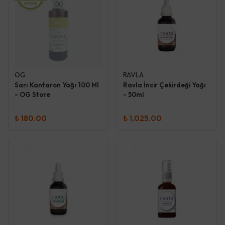
OG
RAVLA
Sarı Kantaron Yağı 100 Ml
Ravla İncir Çekirdeği Yağı
- OG Store
- 50ml
₺ 180.00
₺ 1,025.00