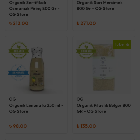
Organik Sertifikalı
Organik Sarı Mercimek
Osmancık Pirinç 800 Gr -
800 Gr - OG Store
OG Store
₺ 212.00
₺ 271.00
Tükendi
OG
OG
Organik Limonata 250 ml -
Organik Pilavlık Bulgur 800
OG Store
GR - OG Store
₺ 98.00
₺ 135.00