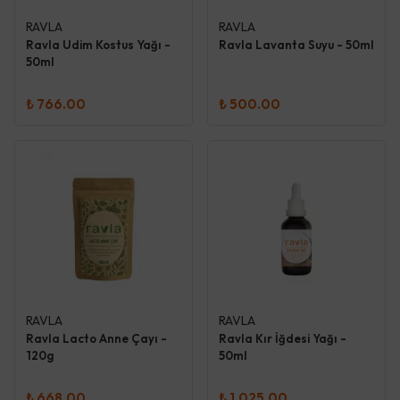
RAVLA
RAVLA
Ravla Udim Kostus Yağı -
Ravla Lavanta Suyu - 50ml
50ml
₺ 766.00
₺ 500.00
RAVLA
RAVLA
Ravla Lacto Anne Çayı -
Ravla Kır İğdesi Yağı -
120g
50ml
₺ 668.00
₺ 1,025.00