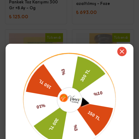
Pankek Toz Karışımı 300
azaltılmış - Foze
Gr +8 Ay - Og
₺ 693.00
₺ 125.00
Tükendi
Tükendi
BAMBALA
Çocuk Siyah Zeytin
Zencefilli Tarçınlı Kurabiye
Çekirdeksiz Tuzu
125g - Bambala
azaltılmış - Foze
₺ 693.00
₺ 145.00