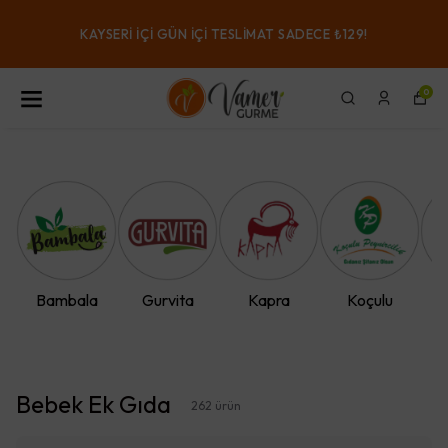
KAYSERI IÇI GÜN IÇI TESLIMAT SADECE ₺129!
0
Bambala
Gurvita
Kapra
Koçulu
Bebek Ek Gıda
262
ürün