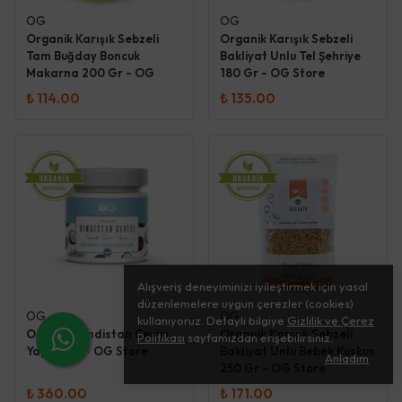
OG
OG
Organik Karışık Sebzeli
Organik Karışık Sebzeli
Tam Buğday Boncuk
Bakliyat Unlu Tel Şehriye
Makarna 200 Gr - OG
180 Gr - OG Store
Store
₺ 114.00
₺ 135.00
Alışveriş deneyiminizi iyileştirmek için yasal
düzenlemelere uygun çerezler (cookies)
OG
OG
kullanıyoruz. Detaylı bilgiye
Gizlilik ve Çerez
Organik Hindistan Cevizi
Organik Karışık Sebzeli
Politikası
sayfamızdan erişebilirsiniz.
Yağı 170g - OG Store
Bakliyat Unlu Bebek Kuskus
Anladım
250 Gr - OG Store
₺ 360.00
₺ 171.00