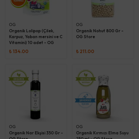
OG
OG
Organik Lolipop (Çilek,
Organik Nohut 800 Gr -
Karpuz, Yaban mersini ve C
OG Store
Vitamini) 10 adet - OG
Store Mom
₺ 134.00
₺ 211.00
OG
OG
Organik Nar Ekşisi 350 Gr -
Organik Kırmızı Elma Suyu
OG Store
250 ml - OG Store