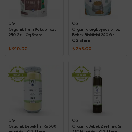
OG
OG
Organik Ham Kakao Tozu
Organik Keçiboynuzlu Toz
250 Gr - Og Store
Bebek Bisküvisi 240 Gr -
OG Store
₺ 910.00
₺ 248.00
OG
OG
Organik Bebek İrmiği 300
Organik Bebek Zeytinyağı
gr +6 Ay - OG Store
250 Ml +6 Ay - OG Store