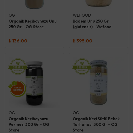
OG
WEFOOD
Organik Keçiboynuzu Unu
Badem Unu 250 Gr
250 Gr - OG Store
(glutensiz) - Wefood
₺ 136.00
₺ 395.00
OG
OG
Organik Keçiboynuzu
Organik Keçi Sütlü Bebek
Pekmezi 300 Gr - OG
Tarhanası 300 Gr - OG
Store
Store