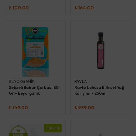
₺ 100.00
₺ 164.00
BEYORGANİK
RAVLA
Sebzeli Bahar Çorbası 80
Ravla Lohusa Bitkisel Yağ
Gr - Beyorganik
Karışımı - 250ml
₺ 149.00
₺ 939.00
Tükendi