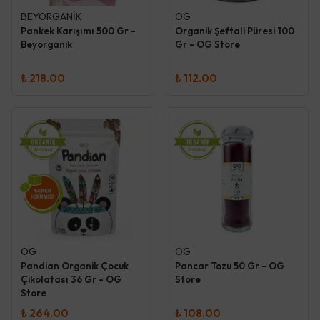
BEYORGANİK
OG
Pankek Karışımı 500 Gr -
Organik Şeftali Püresi 100
Beyorganik
Gr - OG Store
₺ 218.00
₺ 112.00
OG
OG
Pandian Organik Çocuk
Pancar Tozu 50 Gr - OG
Çikolatası 36 Gr - OG
Store
Store
₺ 264.00
₺ 108.00