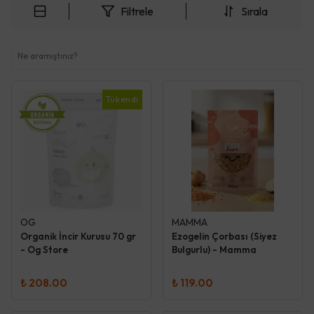
Filtrele
Sırala
Tükendi
OG
MAMMA
Organik İncir Kurusu 70 gr
Ezogelin Çorbası (Siyez
- Og Store
Bulgurlu) - Mamma
₺ 208.00
₺ 119.00