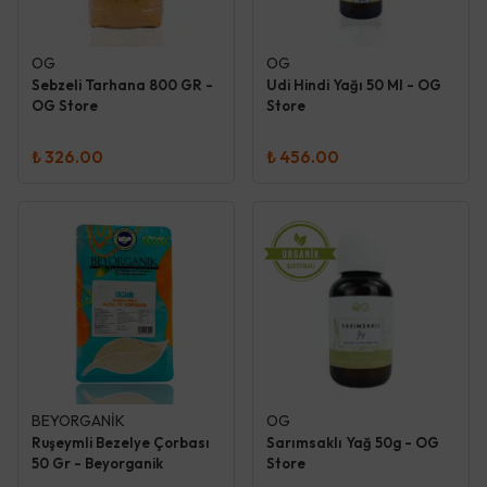
OG
OG
Sebzeli Tarhana 800 GR -
Udi Hindi Yağı 50 Ml - OG
OG Store
Store
₺ 326.00
₺ 456.00
BEYORGANİK
OG
Ruşeymli Bezelye Çorbası
Sarımsaklı Yağ 50g - OG
50 Gr - Beyorganik
Store