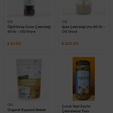
OG
OG
Öğütülmüş Üzüm Çekirdeği
İğde Çekirdeği Unu 80 Gr -
60 Gr - OG Store
OG Store
₺ 61.00
₺ 220.00
OG
Çocuk Yeşil Zeytin
Organik Ruşeymli Bebek
Çekirdeksiz Tuzu