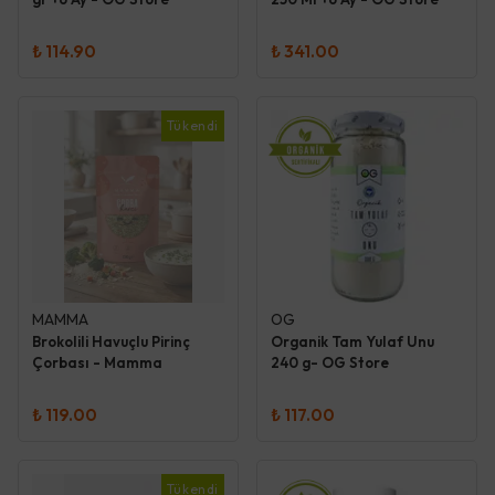
₺ 114.90
₺ 341.00
Tükendi
MAMMA
OG
Brokolili Havuçlu Pirinç
Organik Tam Yulaf Unu
Çorbası - Mamma
240 g- OG Store
₺ 119.00
₺ 117.00
Tükendi