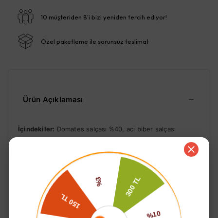
10 müşteriden 8'i bizi yeniden tercih ediyor!
Özel paketleme ile sorunsuz teslimat
Ürün Açıklaması
İçindekiler:
Domates salçası %40, acı biber salçası
%40,
ceviz
, sarımsak, sızma zeytinyağı, çeşitli baharat.
Alerjen ürün içerir
.
Kullanım alanı;
1. Kahvaltıda sürmelik olarak kullanılabilir.
2. Lavaş, cips vs. ile tüketilebilir,