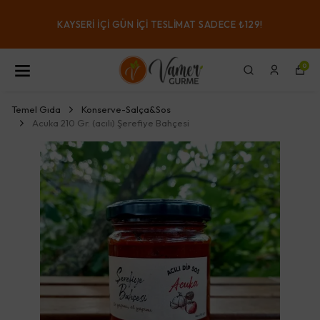
KAYSERI IÇI GÜN IÇI TESLIMAT SADECE ₺129!
0
Temel Gıda
Konserve-Salça&Sos
Acuka 210 Gr. (acılı) Şerefiye Bahçesi