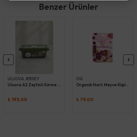
Benzer Ürünler
ULUOVA JERSEY
OG
Uluova A2 Zeytinli Sürme Peynir
Organik Narlı Meyve Küpleri 30 Gr
₺ 195.00
₺ 79.00