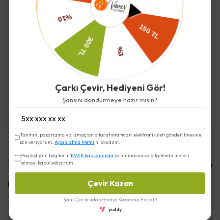
Devamını Göster
İade ve Değişim
Çarkı Çevir, Hediyeni Gör!
Kargo ve Teslimat
Şansını döndürmeye hazır mısın?
Tanıtım, pazarlama vb. amaçlarla tarafıma ticari elektronik ileti gönderilmesine
izin veriyorum.
Aydınlatma Metni
'ni okudum.
Paylaştığım bilgilerin
KVKK kapsamında
korunmasını ve bilgilendirmeleri
Yorumlar
Yorum Yap
almayı kabul ediyorum.
Çevir Kazan
Bu ürün için henüz yorum yapılmamış.
Şans Çarkı'ndan Hediye Kazanma Fırsatı!
yuddy