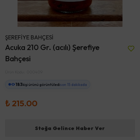
ŞEREFİYE BAHÇESİ
Acuka 210 Gr. (acılı) Şerefiye
Bahçesi
Ürün Kodu
:
000409
183
kişi ürünü görüntüledi
son 15 dakikada
₺ 215.00
Stoğa Gelince Haber Ver