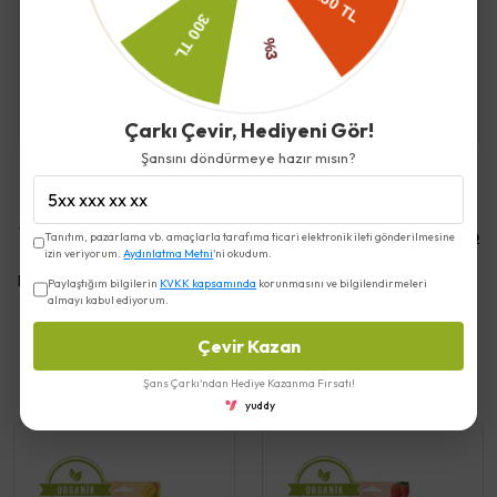
Kargo ve Teslimat
Çarkı Çevir, Hediyeni Gör!
Şansını döndürmeye hazır mısın?
Yorumlar
Yorum Yap
Tanıtım, pazarlama vb. amaçlarla tarafıma ticari elektronik ileti gönderilmesine
izin veriyorum.
Aydınlatma Metni
'ni okudum.
Bu ürün için henüz yorum yapılmamış.
Paylaştığım bilgilerin
KVKK kapsamında
korunmasını ve bilgilendirmeleri
almayı kabul ediyorum.
Çevir Kazan
Benzer Ürünler
Şans Çarkı'ndan Hediye Kazanma Fırsatı!
yuddy