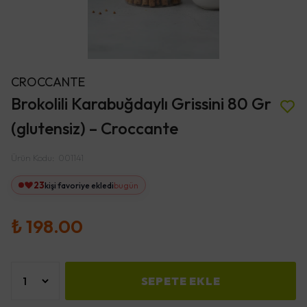
CROCCANTE
Brokolili Karabuğdaylı Grissini 80 Gr
(glutensiz) – Croccante
Ürün Kodu
:
001141
23
kişi favoriye ekledi
bugün
₺ 198.00
SEPETE EKLE