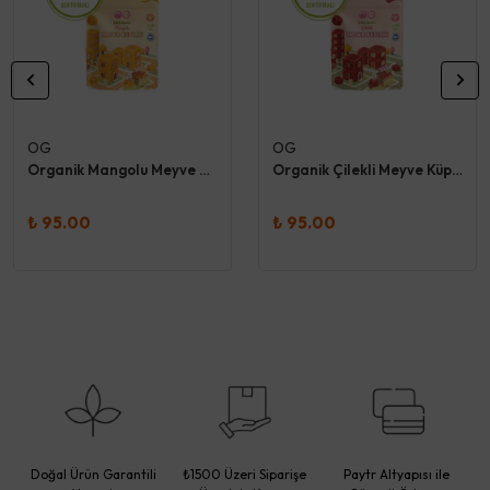
OG
OG
Organik Mangolu Meyve Küpleri 30 Gr - Og
Organik Çilekli Meyve Küpleri 30 Gr - Og
₺ 95.00
₺ 95.00
Doğal Ürün Garantili
₺1500 Üzeri Siparişe
Paytr Altyapısı ile