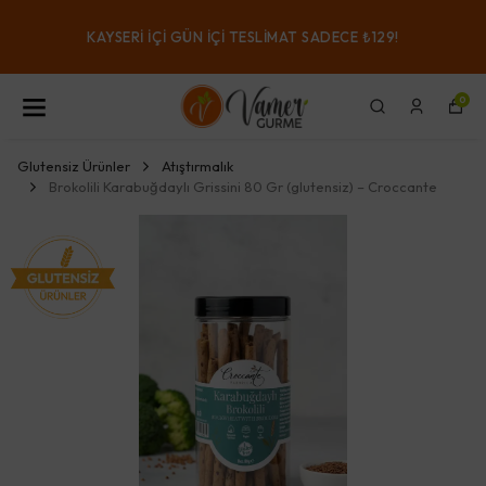
KAYSERI IÇI GÜN IÇI TESLIMAT SADECE ₺129!
0
Glutensiz Ürünler
Atıştırmalık
Brokolili Karabuğdaylı Grissini 80 Gr (glutensiz) – Croccante