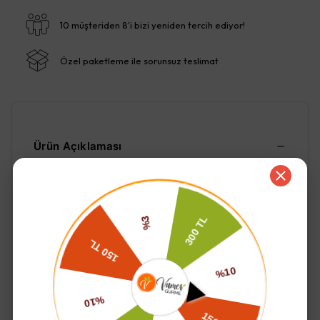
10 müşteriden 8'i bizi yeniden tercih ediyor!
Özel paketleme ile sorunsuz teslimat
Ürün Açıklaması
içindekiler;
karabuğday unu
Devamını Göster
İade ve Değişim