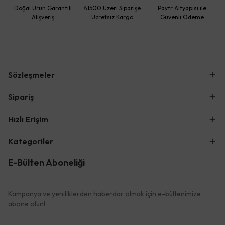
Doğal Ürün Garantili
₺1500 Üzeri Siparişe
Paytr Altyapısı ile
Alışveriş
Ücretsiz Kargo
Güvenli Ödeme
Sözleşmeler
Sipariş
Hızlı Erişim
Kategoriler
E-Bülten Aboneliği
Kampanya ve yeniliklerden haberdar olmak için e-bültenimize
abone olun!