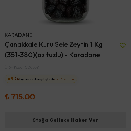
KARADANE
Çanakkale Kuru Sele Zeytin 1 Kg
(351-380)(az tuzlu) - Karadane
Ürün Kodu
:
000538
24
kişi ürünü karşılaştırdı
son 4 saatte
₺ 715.00
Stoğa Gelince Haber Ver