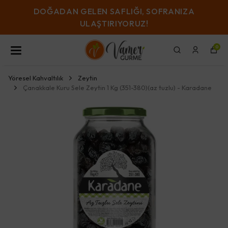
DOĞADAN GELEN SAFLIĞI, SOFRANIZA
ULAŞTIRIYORUZ!
0
Yöresel Kahvaltılık
Zeytin
Çanakkale Kuru Sele Zeytin 1 Kg (351-380)(az tuzlu) - Karadane