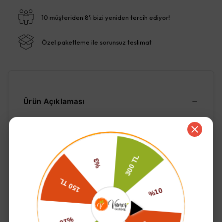
10 müşteriden 8'i bizi yeniden tercih ediyor!
Özel paketleme ile sorunsuz teslimat
Ürün Açıklaması
Köy usulü doğal ve geleneksel yöntemlerle selelerde çok
az miktarda Çankırı Kaya tuzu kullanılarak fermente
edilmiştir. İnce kabuklu ve buruşuktur (kıvırcıktır).
İçindekiler : Siyah zeytin, kaya tuzu, bitkisel yağ
(GDO'suz, soğuk sıkım mısırözü)