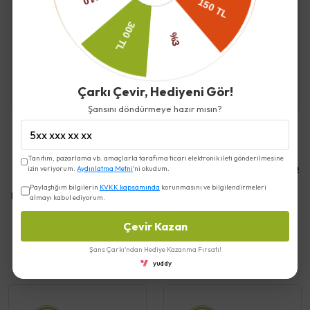
İade ve Değişim
Kargo ve Teslimat
Çarkı Çevir, Hediyeni Gör!
Şansını döndürmeye hazır mısın?
Tanıtım, pazarlama vb. amaçlarla tarafıma ticari elektronik ileti gönderilmesine
Yorumlar
Yorum Yap
izin veriyorum.
Aydınlatma Metni
'ni okudum.
Paylaştığım bilgilerin
KVKK kapsamında
korunmasını ve bilgilendirmeleri
Bu ürün için henüz yorum yapılmamış.
almayı kabul ediyorum.
Çevir Kazan
Şans Çarkı'ndan Hediye Kazanma Fırsatı!
Benzer Ürünler
yuddy