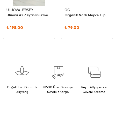
ULUOVA JERSEY
OG
Uluova A2 Zeytinli Sürme Peynir
Organik Narlı Meyve Küpleri 30 Gr
₺ 195.00
₺ 79.00
Doğal Ürün Garantili
₺1500 Üzeri Siparişe
Paytr Altyapısı ile
Alışveriş
Ücretsiz Kargo
Güvenli Ödeme