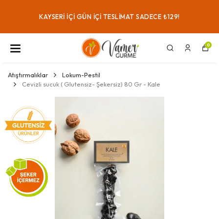
KAYSERI IÇI GÜN IÇI TESLIMAT SADECE ₺129!
0
Atıştırmalıklar
Lokum-Pestil
Cevizli sucuk ( Glutensiz- Şekersiz) 80 Gr - Kale