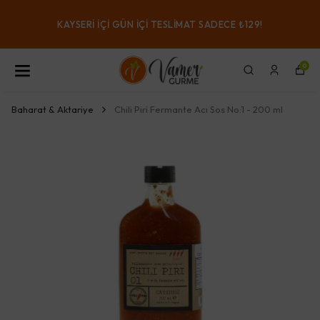
KAYSERI IÇI GÜN IÇI TESLIMAT SADECE ₺129!
0
Baharat & Aktariye
Chili Piri Fermante Acı Sos No:1 - 200 ml