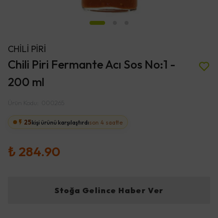
CHİLİ PİRİ
Chili Piri Fermante Acı Sos No:1 -
200 ml
Ürün Kodu
:
000265
25
kişi ürünü karşılaştırdı
son 4 saatte
₺ 284.90
Stoğa Gelince Haber Ver