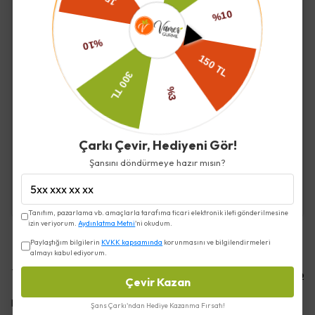
iyi giden tüm yemeklerle kullanılabilir. Özellikle endüstriyel
soslara hem tat hem kalite olarak alternatif arayan gerçek
acı sos tutkunlarına özel üretilmiş bir sostur.
İade ve Değişim
Çarkı Çevir, Hediyeni Gör!
Şansını döndürmeye hazır mısın?
Kargo ve Teslimat
Tanıtım, pazarlama vb. amaçlarla tarafıma ticari elektronik ileti gönderilmesine
izin veriyorum.
Aydınlatma Metni
'ni okudum.
Paylaştığım bilgilerin
KVKK kapsamında
korunmasını ve bilgilendirmeleri
almayı kabul ediyorum.
Yorumlar
Yorum Yap
Çevir Kazan
Bu ürün için henüz yorum yapılmamış.
Şans Çarkı'ndan Hediye Kazanma Fırsatı!