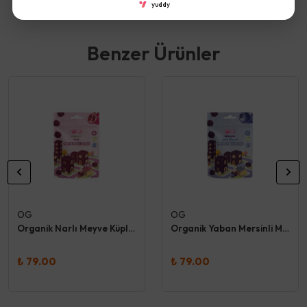
yuddy
Benzer Ürünler
OG
OG
Organik Narlı Meyve Küpleri 30 Gr
Organik Yaban Mersinli Meyve Küpleri 30 Gr
₺ 79.00
₺ 79.00