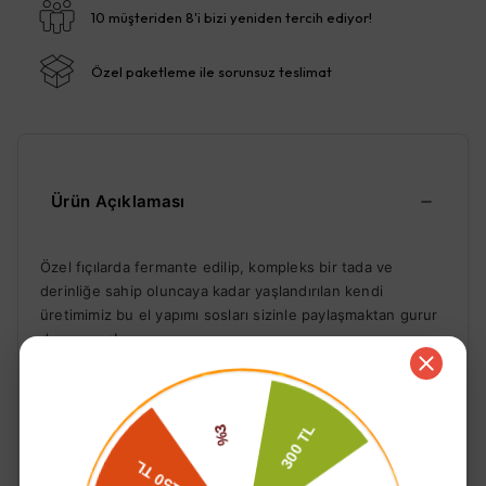
10 müşteriden 8'i bizi yeniden tercih ediyor!
Özel paketleme ile sorunsuz teslimat
Ürün Açıklaması
Özel fıçılarda fermante edilip, kompleks bir tada ve
derinliğe sahip oluncaya kadar yaşlandırılan kendi
üretimimiz bu el yapımı sosları sizinle paylaşmaktan gurur
duyuyoruz!
Geliştirilmesi aylar süren ve ilhamını okyanus ötesinden
Chili
alan bu reçetenin içinde,
biberi ve kaya tuzu gibi
daha bir çok doğal malzeme bulunmaktadır. Tüm diğer
soslarımız gibi hiçbir katkı maddesi içermemektedir. Acıyla