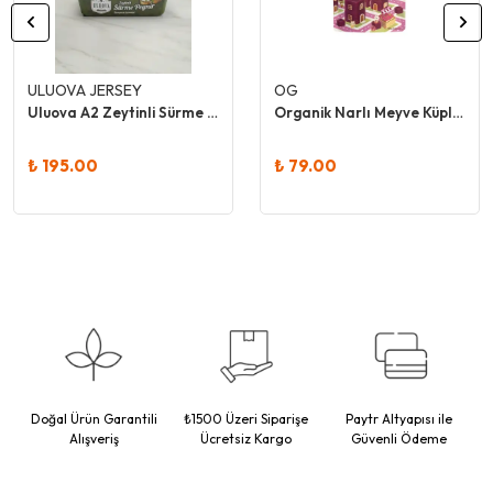
ULUOVA JERSEY
OG
Uluova A2 Zeytinli Sürme Peynir
Organik Narlı Meyve Küpleri 30 Gr
₺ 195.00
₺ 79.00
Doğal Ürün Garantili
₺1500 Üzeri Siparişe
Paytr Altyapısı ile
Alışveriş
Ücretsiz Kargo
Güvenli Ödeme