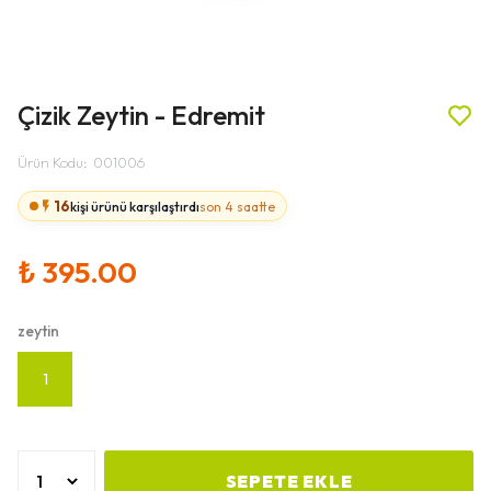
Çizik Zeytin - Edremit
Ürün Kodu
:
001006
16
kişi ürünü karşılaştırdı
son 4 saatte
₺ 395.00
zeytin
1
SEPETE EKLE