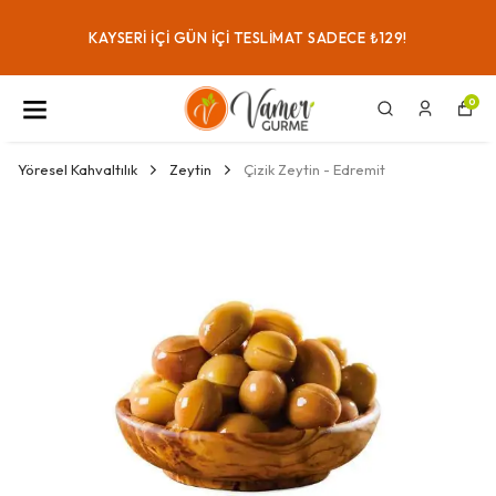
KAYSERI IÇI GÜN IÇI TESLIMAT SADECE ₺129!
0
Yöresel Kahvaltılık
Zeytin
Çizik Zeytin - Edremit