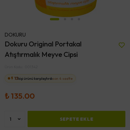
DOKURU
Dokuru Original Portakal
Atıştırmalık Meyve Cipsi
Ürün Kodu
:
001342
13
kişi ürünü karşılaştırdı
son 4 saatte
₺ 135.00
SEPETE EKLE