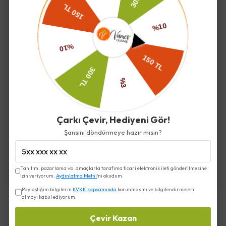
portakallar tazesi ile neredeyse eş değerde besin
değerine sahiptir. Her ısırıkta portakalın hafif, tatlı ve
ferahlatıcı aromasını damaklarınızda yoğun bir şekilde
hissedebileceksiniz. Düşük kalorisi sayesinde tatlı
krizlerinize ile harika bir alternatif olacaktır.
Devamını Göster
İade ve Değişim
Çarkı Çevir, Hediyeni Gör!
Şansını döndürmeye hazır mısın?
Kargo ve Teslimat
Tanıtım, pazarlama vb. amaçlarla tarafıma ticari elektronik ileti gönderilmesine
izin veriyorum.
Aydınlatma Metni
'ni okudum.
Paylaştığım bilgilerin
KVKK kapsamında
korunmasını ve bilgilendirmeleri
almayı kabul ediyorum.
Çevir Kazan