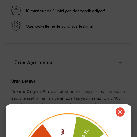
10 müşteriden 8'i bizi yeniden tercih ediyor!
Özel paketleme ile sorunsuz teslimat
Ürün Açıklaması
Ürün Detayı
Dokuru Original Portakal atıştırmalık meyve cipsi, ananasın
eşsiz lezzetini her an yanınızda taşıyabilmeniz için %100
doğal, taptaze, kabukları soyulmuş portakallardan
üretilmiştir. Dondurarak kurutma teknolojisi ile
portakalların besin değerleri %97 oranında korunmaktadır
ve aynı teknoloji sayesinde portakallara cips gibi çıtır bir
form kazandırılmaktadır. Dondurularak kurutulmuş