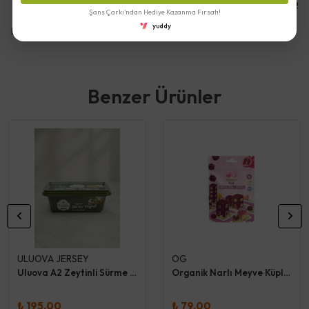
Yorumlar
Yorum Yap
Şans Çarkı'ndan Hediye Kazanma Fırsatı!
yuddy
Bu ürün için henüz yorum yapılmamış.
Benzer Ürünler
ULUOVA JERSEY
OG
Uluova A2 Zeytinli Sürme Peynir
Organik Narlı Meyve Küpleri 30 Gr
₺ 195.00
₺ 79.00