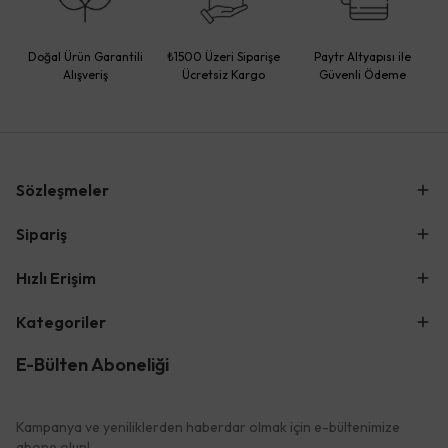
Doğal Ürün Garantili
₺1500 Üzeri Siparişe
Paytr Altyapısı ile
Alışveriş
Ücretsiz Kargo
Güvenli Ödeme
Sözleşmeler
Sipariş
Hızlı Erişim
Kategoriler
E-Bülten Aboneliği
Kampanya ve yeniliklerden haberdar olmak için e-bültenimize
abone olun!