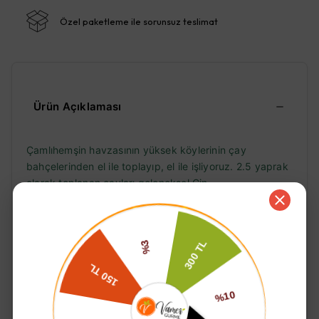
Özel paketleme ile sorunsuz teslimat
Ürün Açıklaması
Çamlıhemşin havzasının yüksek köylerinin çay
bahçelerinden el ile toplayıp, el ile işliyoruz. 2.5 yaprak
olarak toplanan çayları geleneksel Çin
usulünü kullanarak yeşil çay haline getiriyoruz. Binlerce
yıl boyunca Çinli hekimler tarafından canlılık ve sağlıklı
yaşam için doğal bir tedavi olarak önerilen Yeşil Çay,
genel sağlığı desteklemeye yardımcı olan doğal
antioksidan özellikleri ile bilinir. Lazika Yeşil çay çok
duru, lezzetli, içimi kolay ve antioksidan açısından çok
zengindir.