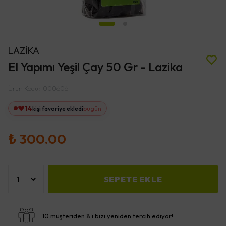
LAZİKA
El Yapımı Yeşil Çay 50 Gr - Lazika
Ürün Kodu
:
000606
14
kişi favoriye ekledi
bugün
₺ 300.00
SEPETE EKLE
10 müşteriden 8'i bizi yeniden tercih ediyor!