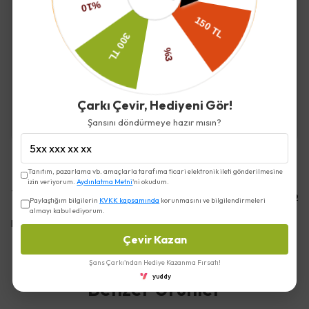
İade ve Değişim
Kargo ve Teslimat
Çarkı Çevir, Hediyeni Gör!
Şansını döndürmeye hazır mısın?
Tanıtım, pazarlama vb. amaçlarla tarafıma ticari elektronik ileti gönderilmesine
izin veriyorum.
Aydınlatma Metni
'ni okudum.
Yorumlar
Yorum Yap
Paylaştığım bilgilerin
KVKK kapsamında
korunmasını ve bilgilendirmeleri
almayı kabul ediyorum.
Bu ürün için henüz yorum yapılmamış.
Çevir Kazan
Şans Çarkı'ndan Hediye Kazanma Fırsatı!
yuddy
Benzer Ürünler