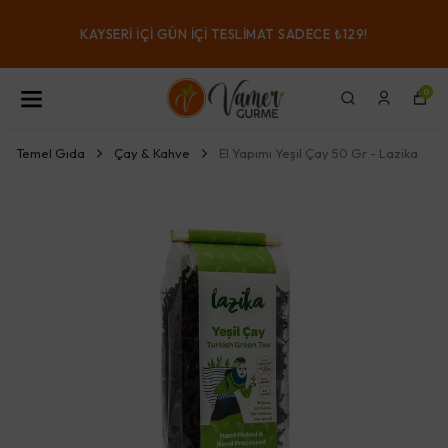
KAYSERI IÇI GÜN IÇI TESLIMAT SADECE ₺129!
0
Temel Gıda
Çay & Kahve
El Yapımı Yeşil Çay 50 Gr - Lazika