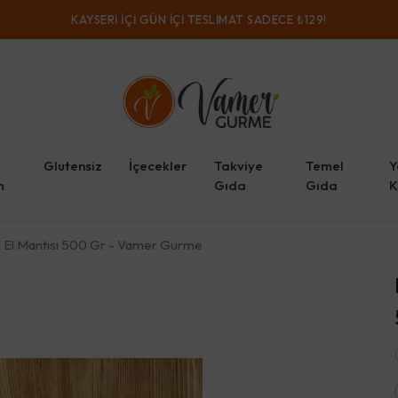
KAYSERI IÇI GÜN IÇI TESLIMAT SADECE ₺129!
Glutensiz
İçecekler
Takviye
Temel
Y
m
Gıda
Gıda
K
l El Mantısı 500 Gr - Vamer Gurme