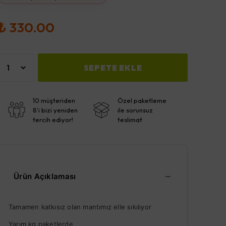
₺ 330.00
SEPETE EKLE
10 müşteriden
Özel paketleme
8'i bizi yeniden
ile sorunsuz
tercih ediyor!
teslimat
Ürün Açıklaması
Tamamen katkısız olan mantımız elle sıkılıyor
Yarım kg paketlerde