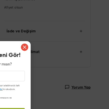
Afiyet olsun
İade ve Değişim
Kargo ve Teslimat
eni Gör!
 mısın?
i elektronik ileti
Yorum Yap
tni
'ni okudum.
nmasını ve