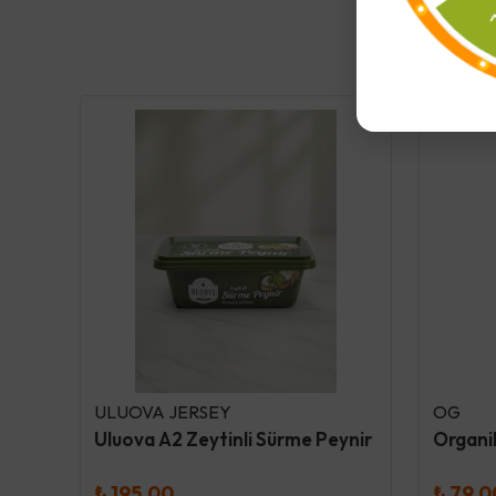
ULUOVA JERSEY
OG
Dokuru Original Ananas Atıştırmalık Meyve Cipsi
Uluova A2 Zeytinli Sürme Peynir
₺ 195.00
₺ 79.0