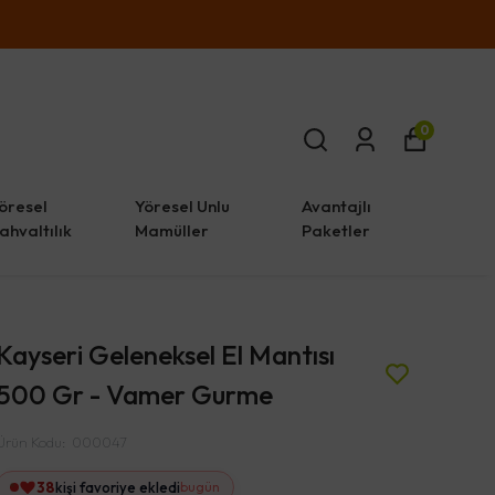
0
öresel
Yöresel Unlu
Avantajlı
ahvaltılık
Mamüller
Paketler
Kayseri Geleneksel El Mantısı
500 Gr - Vamer Gurme
Ürün Kodu
:
000047
38
kişi favoriye ekledi
bugün