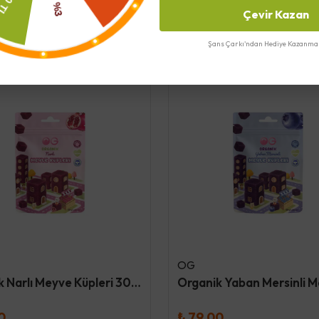
Çevir Kazan
Benzer Ürünler
Şans Çarkı'ndan Hediye Kazanma 
OG
Organik Narlı Meyve Küpleri 30 Gr
0
₺ 79.00