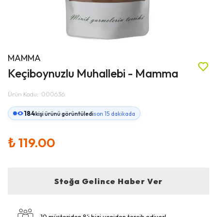
MAMMA
Keçiboynuzlu Muhallebi - Mamma
Ürün Kodu
:
000636
184
kişi ürünü görüntüledi
son 15 dakikada
₺ 119.00
Stoğa Gelince Haber Ver
10 müşteriden 8'i bizi yeniden tercih ediyor!