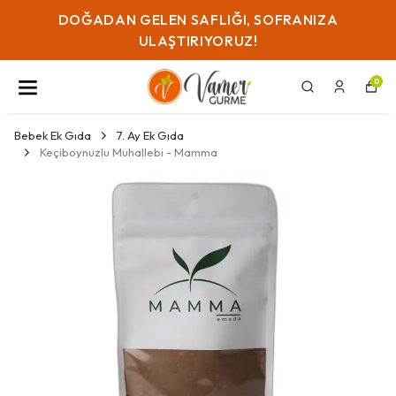
DOĞADAN GELEN SAFLIĞI, SOFRANIZA
ULAŞTIRIYORUZ!
0
Bebek Ek Gıda
7. Ay Ek Gıda
Keçiboynuzlu Muhallebi - Mamma