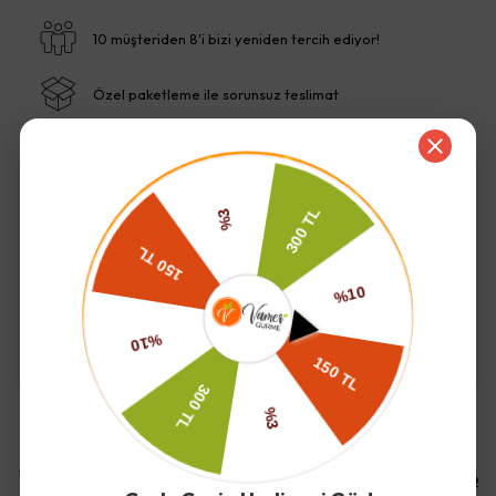
10 müşteriden 8'i bizi yeniden tercih ediyor!
Özel paketleme ile sorunsuz teslimat
İade ve Değişim
Kargo ve Teslimat
Yorumlar
Yorum Yap