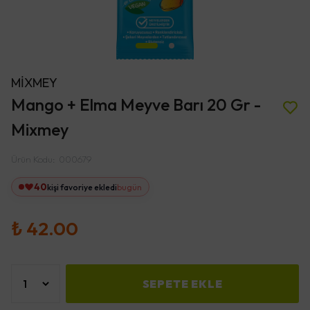
MİXMEY
Mango + Elma Meyve Barı 20 Gr -
Mixmey
Ürün Kodu
:
000679
40
kişi favoriye ekledi
bugün
₺ 42.00
SEPETE EKLE