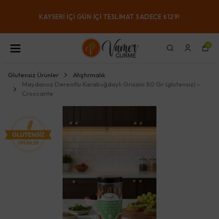
KAYSERI IÇI GÜN IÇI TESLIMAT SADECE ₺129!
0
Glutensiz Ürünler
Atıştırmalık
Maydanoz Dereotlu Karabuğdaylı Grissini 80 Gr (glutensiz) –
Croccante