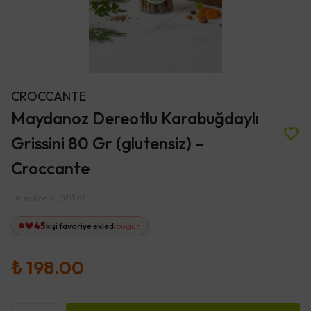
CROCCANTE
Maydanoz Dereotlu Karabuğdaylı
Grissini 80 Gr (glutensiz) –
Croccante
Ürün Kodu
:
001161
45
kişi favoriye ekledi
bugün
₺ 198.00