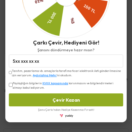
İade ve Değişim
Kargo ve Teslimat
Çarkı Çevir, Hediyeni Gör!
Şansını döndürmeye hazır mısın?
Tanıtım, pazarlama vb. amaçlarla tarafıma ticari elektronik ileti gönderilmesine
izin veriyorum.
Aydınlatma Metni
'ni okudum.
Yorumlar
Yorum Yap
Paylaştığım bilgilerin
KVKK kapsamında
korunmasını ve bilgilendirmeleri
almayı kabul ediyorum.
Bu ürün için henüz yorum yapılmamış.
Çevir Kazan
Şans Çarkı'ndan Hediye Kazanma Fırsatı!
Benzer Ürünler
yuddy