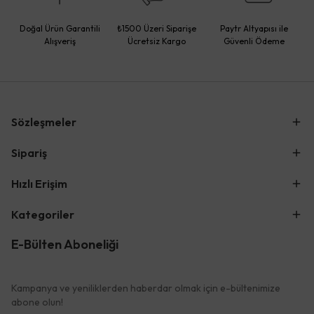
Doğal Ürün Garantili
₺1500 Üzeri Siparişe
Paytr Altyapısı ile
Alışveriş
Ücretsiz Kargo
Güvenli Ödeme
Sözleşmeler
Sipariş
Hızlı Erişim
Kategoriler
E-Bülten Aboneliği
Kampanya ve yeniliklerden haberdar olmak için e-bültenimize
abone olun!