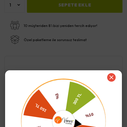
SEPETE EKLE
10 müşteriden 8'i bizi yeniden tercih ediyor!
Özel paketleme ile sorunsuz teslimat
Ürün Açıklaması
içindekiler;
karabuğday unu
Devamını Göster