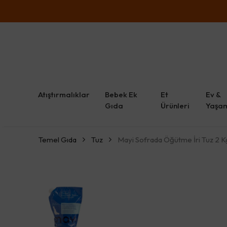
Atıştırmalıklar
Bebek Ek
Et
Ev &
Gıda
Ürünleri
Yaşa
Temel Gıda
Tuz
Mayi Sofrada Öğütme İri Tuz 2 K