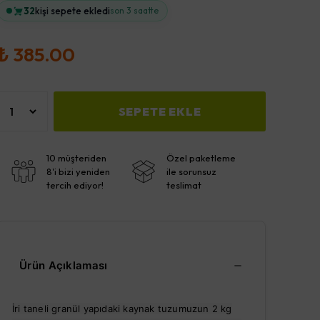
32
kişi sepete ekledi
son 3 saatte
₺ 385.00
SEPETE EKLE
10 müşteriden
Özel paketleme
8'i bizi yeniden
ile sorunsuz
tercih ediyor!
teslimat
Ürün Açıklaması
İri taneli granül yapıdaki kaynak tuzumuzun 2 kg