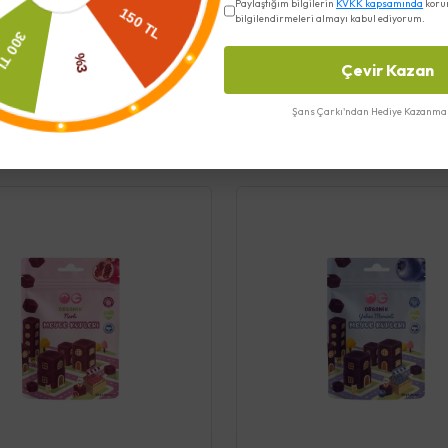
Paylaştığım bilgilerin
KVKK kapsamında
koru
bilgilendirmeleri almayı kabul ediyorum.
Çevir Kazan
Şans Çarkı'ndan Hediye Kazanma 
Benzer Ürünler