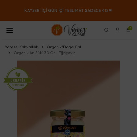
KAYSERI IÇI GÜN IÇI TESLIMAT SADECE ₺129!
0
Yöresel Kahvaltılık
Organik/Doğal Bal
Organik Arı Sütü 30 Gr - Eğriçayır