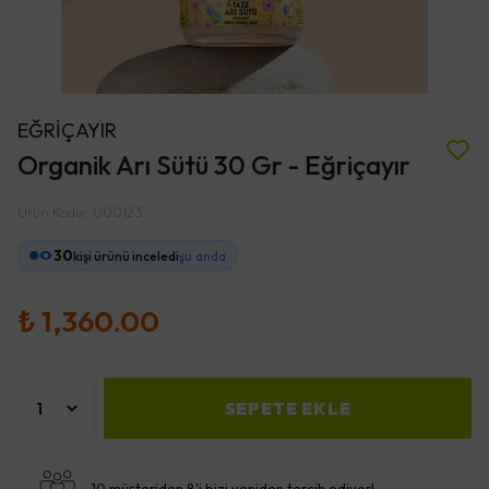
EĞRİÇAYIR
Organik Arı Sütü 30 Gr - Eğriçayır
Ürün Kodu
:
000123
30
kişi ürünü inceledi
şu anda
₺ 1,360.00
SEPETE EKLE
10 müşteriden 8'i bizi yeniden tercih ediyor!