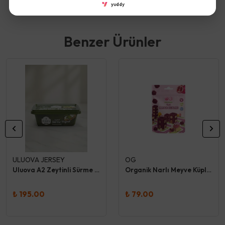
yuddy
Benzer Ürünler
ULUOVA JERSEY
OG
Uluova A2 Zeytinli Sürme Peynir
Organik Narlı Meyve Küpleri 30 Gr
₺ 195.00
₺ 79.00