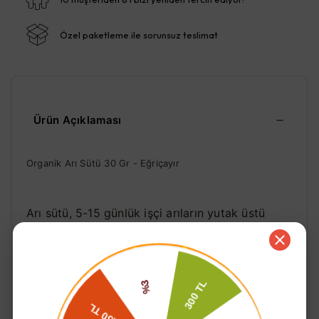
Özel paketleme ile sorunsuz teslimat
Ürün Açıklaması
Organik Arı Sütü 30 Gr - Eğriçayır
Arı sütü, 5-15 günlük işçi arıların yutak üstü
salgı bezlerinden salgıladıkları bir maddedir.
Kraliçe arı olarak da bilinen ana arının tek besini
arı sütüdür. Her kovanda 1 kraliçe arı bulunur ve
diğer tüm arıları kraliçe arı doğurur. İşçi arılar
45 gün yaşamalarına rağmen, arı sütü ile