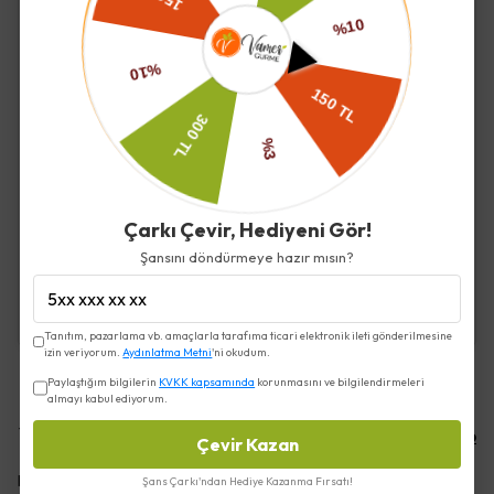
beslenen kraliçe arının 10 yıla kadar yaşadığı ve
petek gözlerine günlük 2 bine kadar yumurta
bıraktığı bilinmektedir.
İade ve Değişim
Çarkı Çevir, Hediyeni Gör!
Şansını döndürmeye hazır mısın?
Kargo ve Teslimat
Tanıtım, pazarlama vb. amaçlarla tarafıma ticari elektronik ileti gönderilmesine
izin veriyorum.
Aydınlatma Metni
'ni okudum.
Paylaştığım bilgilerin
KVKK kapsamında
korunmasını ve bilgilendirmeleri
almayı kabul ediyorum.
Yorumlar
Yorum Yap
Çevir Kazan
Bu ürün için henüz yorum yapılmamış.
Şans Çarkı'ndan Hediye Kazanma Fırsatı!