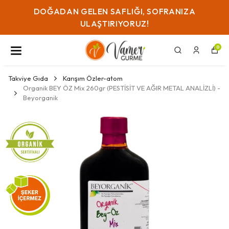
A
KAYSERI IÇI GÜN IÇI TESLIMAT SADECE ₺129!
0
Takviye Gıda
Karışım Özler-atom
Organik BEY ÖZ Mix 260gr (PESTİSİT VE AĞIR METAL ANALİZLİ) -
Beyorganik