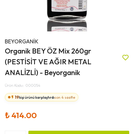
BEYORGANİK
Organik BEY ÖZ Mix 260gr
(PESTİSİT VE AĞIR METAL
ANALİZLİ) - Beyorganik
Ürün Kodu
:
000054
19
kişi ürünü karşılaştırdı
son 4 saatte
₺ 414.00