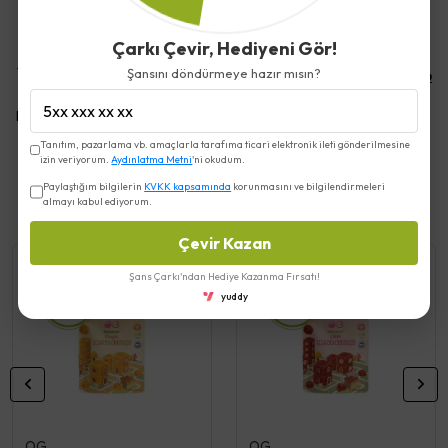
Çarkı Çevir, Hediyeni Gör!
Yorumlar
Şansını döndürmeye hazır mısın?
Yorum Yap
Bu ürün için henüz yorum yapılmamış.
Tanıtım, pazarlama vb. amaçlarla tarafıma ticari elektronik ileti gönderilmesine
izin veriyorum.
Aydınlatma Metni
'ni okudum.
Paylaştığım bilgilerin
KVKK kapsamında
korunmasını ve bilgilendirmeleri
Benzer Ürünler
almayı kabul ediyorum.
Çevir Kazan
Şans Çarkı'ndan Hediye Kazanma Fırsatı!
yuddy
OG
OG