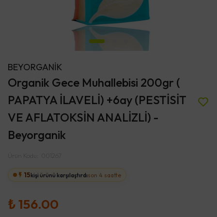
BEYORGANİK
Organik Gece Muhallebisi 200gr (
PAPATYA İLAVELİ) +6ay (PESTİSİT
VE AFLATOKSİN ANALİZLİ) -
Beyorganik
Ürün Kodu
:
001267
15
kişi ürünü karşılaştırdı
son 4 saatte
₺ 156.00