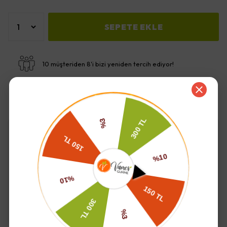
SEPETE EKLE
10 müşteriden 8'i bizi yeniden tercih ediyor!
Özel paketleme ile sorunsuz teslimat
İade ve Değişim
Kargo ve Teslimat