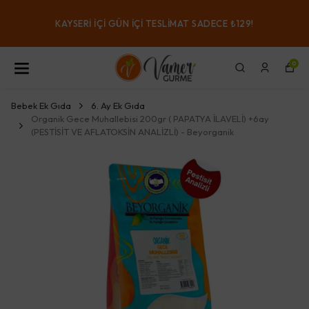
KAYSERI IÇI GÜN IÇI TESLIMAT SADECE ₺129!
0
Bebek Ek Gıda
6. Ay Ek Gıda
Organik Gece Muhallebisi 200gr ( PAPATYA İLAVELİ) +6ay
(PESTİSİT VE AFLATOKSİN ANALİZLİ) - Beyorganik