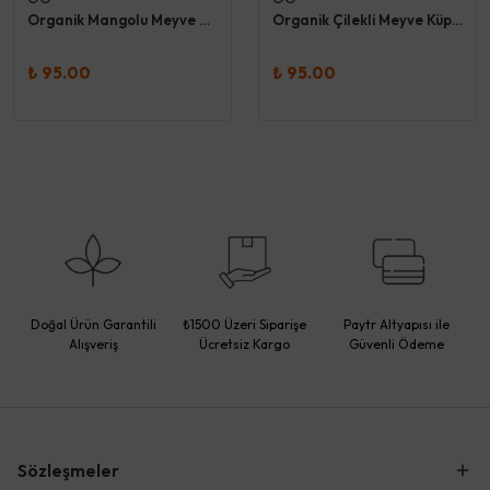
Organik Mangolu Meyve Küpleri 30 Gr - Og
Organik Çilekli Meyve Küpleri 30 Gr - Og
₺ 95.00
₺ 95.00
Doğal Ürün Garantili
₺1500 Üzeri Siparişe
Paytr Altyapısı ile
Alışveriş
Ücretsiz Kargo
Güvenli Ödeme
Sözleşmeler