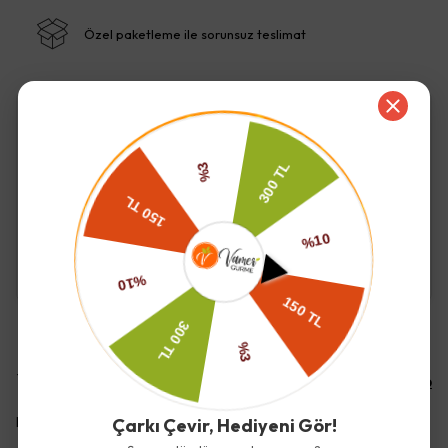
Özel paketleme ile sorunsuz teslimat
İade ve Değişim
Kargo ve Teslimat
Yorumlar
Yorum Yap
Bu ürün için henüz yorum yapılmamış.
Çarkı Çevir, Hediyeni Gör!