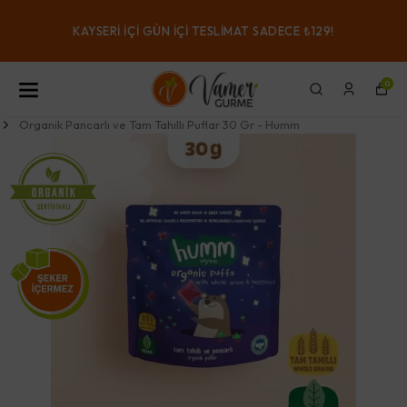
KAYSERI IÇI GÜN IÇI TESLIMAT SADECE ₺129!
0
Organik Pancarlı ve Tam Tahıllı Puflar 30 Gr - Humm