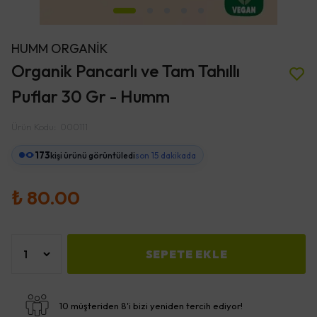
HUMM ORGANİK
Organik Pancarlı ve Tam Tahıllı
Puflar 30 Gr - Humm
Ürün Kodu
:
000111
173
kişi ürünü görüntüledi
son 15 dakikada
₺ 80.00
SEPETE EKLE
10 müşteriden 8'i bizi yeniden tercih ediyor!