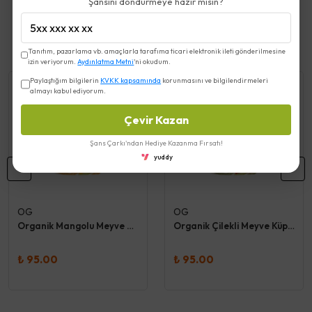
Şansını döndürmeye hazır mısın?
Benzer Ürünler
Tanıtım, pazarlama vb. amaçlarla tarafıma ticari elektronik ileti gönderilmesine
izin veriyorum.
Aydınlatma Metni
'ni okudum.
Paylaştığım bilgilerin
KVKK kapsamında
korunmasını ve bilgilendirmeleri
almayı kabul ediyorum.
Çevir Kazan
Şans Çarkı'ndan Hediye Kazanma Fırsatı!
yuddy
OG
OG
Organik Mangolu Meyve Küpleri 30 Gr - Og
Organik Çilekli Meyve Küpleri 30 Gr - Og
₺ 95.00
₺ 95.00