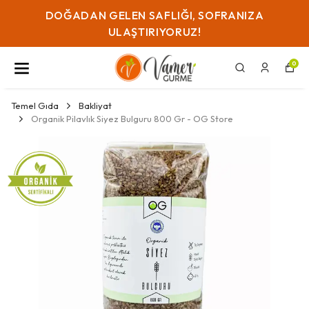
KAYSERI IÇI GÜN IÇI TESLIMAT SADECE ₺129!
0
Temel Gıda
Bakliyat
Organik Pilavlık Siyez Bulguru 800 Gr - OG Store