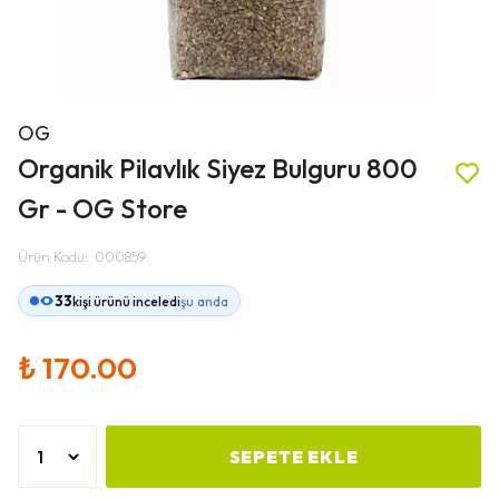
OG
Organik Pilavlık Siyez Bulguru 800
Gr - OG Store
Ürün Kodu
:
000859
33
kişi ürünü inceledi
şu anda
₺ 170.00
SEPETE EKLE