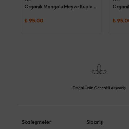
Dokuru Original Böğürtlen Atıştırmalık Meyve Cipsi
Organik Mangolu Meyve Küpleri 30 Gr - Og
₺ 95.00
₺ 95.0
Doğal Ürün Garantili Alışveriş
Sözleşmeler
Sipariş