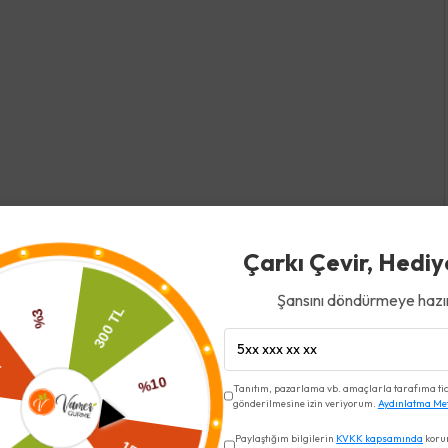
Çarkı Çevir, Hediy
Şansını döndürmeye hazır
Tanıtım, pazarlama vb. amaçlarla tarafıma ticar
gönderilmesine izin veriyorum.
Aydınlatma Me
Paylaştığım bilgilerin
KVKK kapsamında
koru