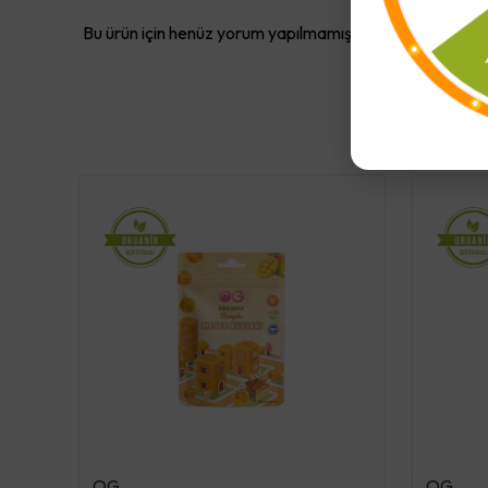
Bu ürün için henüz yorum yapılmamış.
OG
OG