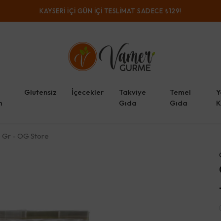
KAYSERI IÇI GÜN IÇI TESLIMAT SADECE ₺129!
Glutensiz
İçecekler
Takviye
Temel
Y
m
Gıda
Gıda
K
 Gr - OG Store