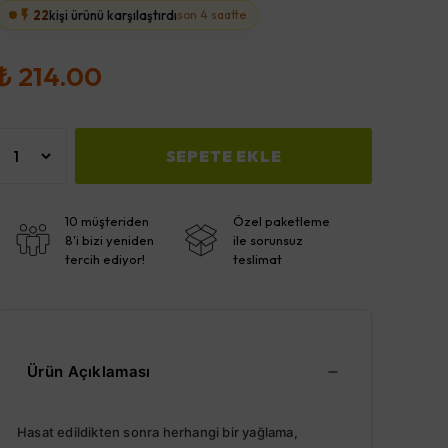
22
kişi ürünü karşılaştırdı
son 4 saatte
₺ 214.00
SEPETE EKLE
10 müşteriden
Özel paketleme
8'i bizi yeniden
ile sorunsuz
tercih ediyor!
teslimat
Ürün Açıklaması
Hasat edildikten sonra herhangi bir yağlama,