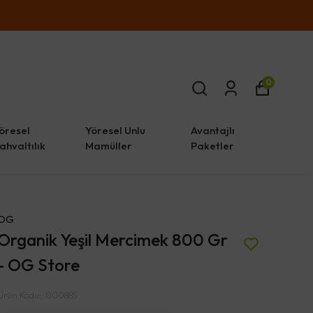
0
öresel
Yöresel Unlu
Avantajlı
ahvaltılık
Mamüller
Paketler
OG
Organik Yeşil Mercimek 800 Gr
- OG Store
Ürün Kodu
:
000885