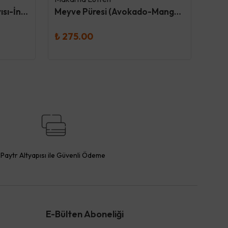
Meyve Püresi (Armut-Kayısı-İncir) 130Gr - Makarna Lütfen
Meyve Püresi (Avokado-Mango-Elma) 130Gr - Makarna Lütfen
₺ 275.00
₺ 2
Paytr Altyapısı ile Güvenli Ödeme
E-Bülten Aboneliği