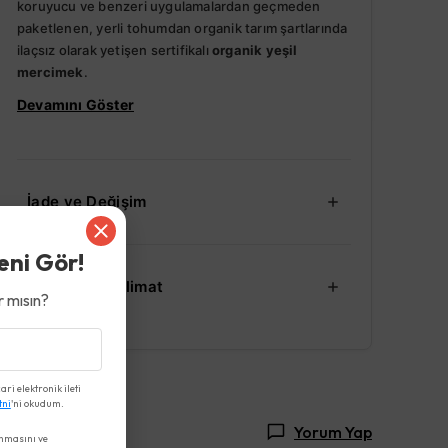
koruyucu ve benzeri uygulamalardan geçmeden
paketlenen, yerli tohumdan organik tarım şartlarında
ilaçsız olarak yetişen sertifikalı
organik yeşil
mercimek
.
Devamını Göster
İade ve Değişim
eni Gör!
Kargo ve Teslimat
 mısın?
i elektronik ileti
tni
'ni okudum.
Yorum Yap
nmasını ve