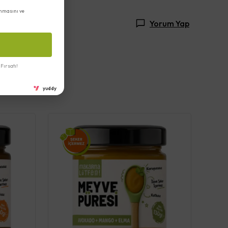
nmasını ve
Yorum Yap
Fırsatı!
yuddy