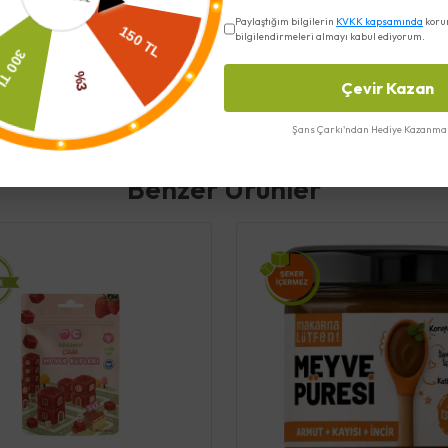
Paylaştığım bilgilerin
KVKK kapsamında
koru
bilgilendirmeleri almayı kabul ediyorum.
Çevir Kazan
Şans Çarkı'ndan Hediye Kazanma 
Benzer Ürünler