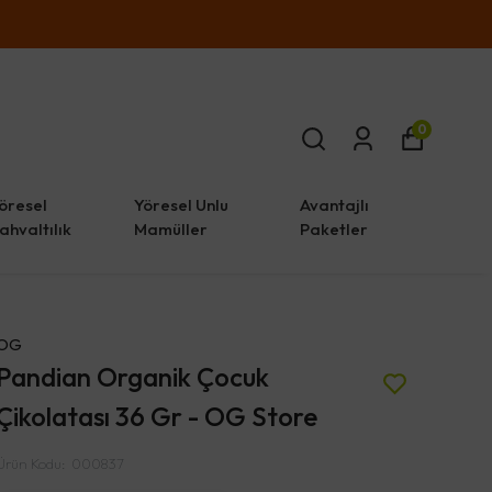
0
öresel
Yöresel Unlu
Avantajlı
ahvaltılık
Mamüller
Paketler
OG
Pandian Organik Çocuk
Çikolatası 36 Gr - OG Store
Ürün Kodu
:
000837