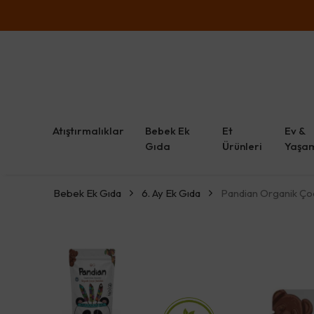
Atıştırmalıklar
Bebek Ek
Et
Ev &
Gıda
Ürünleri
Yaşa
Bebek Ek Gıda
6. Ay Ek Gıda
Pandian Organik Çoc