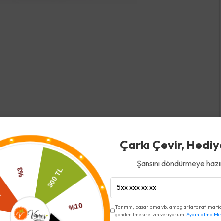
Çarkı Çevir, Hediy
Şansını döndürmeye hazır
Tanıtım, pazarlama vb. amaçlarla tarafıma ticar
gönderilmesine izin veriyorum.
Aydınlatma Me