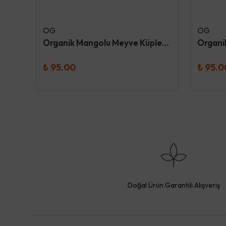
OG
OG
Dokuru Original Böğürtlen Atıştırmalık Meyve Cipsi
Organik Mangolu Meyve Küpleri 30 Gr - Og
₺ 95.00
₺ 95.0
Doğal Ürün Garantili Alışveriş