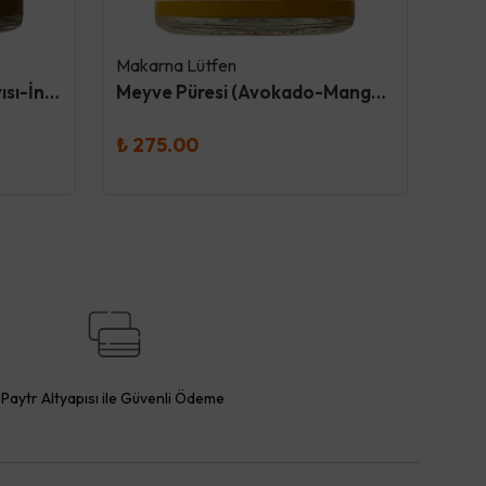
Makarna Lütfen
Maka
Meyve Püresi (Armut-Kayısı-İncir) 130Gr - Makarna Lütfen
Meyve Püresi (Avokado-Mango-Elma) 130Gr - Makarna Lütfen
₺ 275.00
₺ 2
Paytr Altyapısı ile Güvenli Ödeme