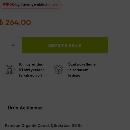
30
kişi favoriye ekledi
bugün
₺ 264.00
SEPETE EKLE
10 müşteriden
Özel paketleme
8'i bizi yeniden
ile sorunsuz
tercih ediyor!
teslimat
Ürün Açıklaması
Pandian Organik Çocuk Çikolatası 36 Gr