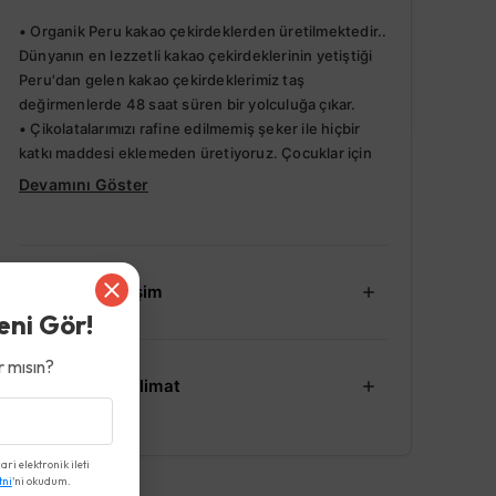
• Organik Peru kakao çekirdeklerden üretilmektedir..
Dünyanın en lezzetli kakao çekirdeklerinin yetiştiği
Peru'dan gelen kakao çekirdeklerimiz taş
değirmenlerde 48 saat süren bir yolculuğa çıkar.
• Çikolatalarımızı rafine edilmemiş şeker ile hiçbir
katkı maddesi eklemeden üretiyoruz. Çocuklar için
Devamını Göster
İade ve Değişim
eni Gör!
 mısın?
Kargo ve Teslimat
i elektronik ileti
tni
'ni okudum.