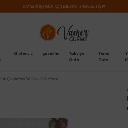
KAYSERI IÇI GÜN IÇI TESLIMAT SADECE ₺129!
Glutensiz
İçecekler
Takviye
Temel
Y
m
Gıda
Gıda
K
uk Çikolatası 36 Gr - OG Store