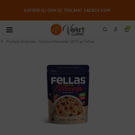
KAYSERI IÇI GÜN IÇI TESLIMAT SADECE ₺129!
0
Protein Granola - Kırmızı Meyveler (270 g) Fellas