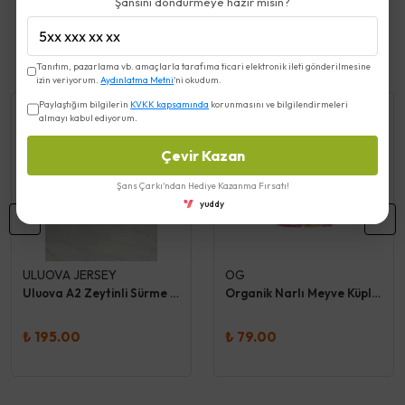
Şansını döndürmeye hazır mısın?
Benzer Ürünler
Tanıtım, pazarlama vb. amaçlarla tarafıma ticari elektronik ileti gönderilmesine
izin veriyorum.
Aydınlatma Metni
'ni okudum.
Paylaştığım bilgilerin
KVKK kapsamında
korunmasını ve bilgilendirmeleri
almayı kabul ediyorum.
Çevir Kazan
Şans Çarkı'ndan Hediye Kazanma Fırsatı!
yuddy
ULUOVA JERSEY
OG
Uluova A2 Zeytinli Sürme Peynir
Organik Narlı Meyve Küpleri 30 Gr
₺ 195.00
₺ 79.00