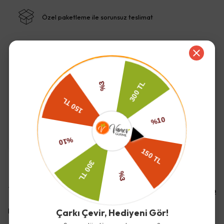
Özel paketleme ile sorunsuz teslimat
İade ve Değişim
Kargo ve Teslimat
Yorumlar
Yorum Yap
Bu ürün için henüz yorum yapılmamış.
Çarkı Çevir, Hediyeni Gör!