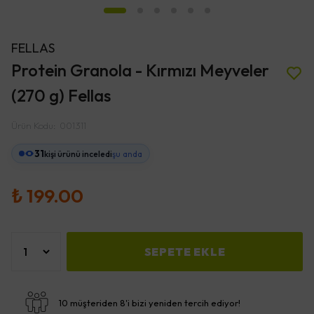
FELLAS
Protein Granola - Kırmızı Meyveler
(270 g) Fellas
Ürün Kodu
:
001311
31
kişi ürünü inceledi
şu anda
₺ 199.00
SEPETE EKLE
10 müşteriden 8'i bizi yeniden tercih ediyor!