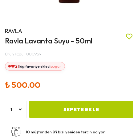
RAVLA
Ravla Lavanta Suyu - 50ml
Ürün Kodu
:
000939
21
kişi favoriye ekledi
bugün
₺ 500.00
SEPETE EKLE
10 müşteriden 8'i bizi yeniden tercih ediyor!