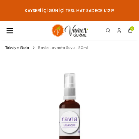
KAYSERI IÇI GÜN IÇI TESLIMAT SADECE ₺129!
0
Takviye Gıda
Ravla Lavanta Suyu - 50ml