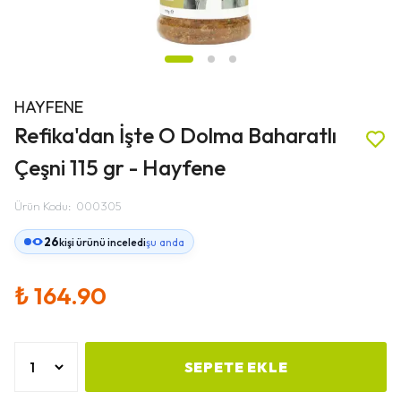
HAYFENE
Refika'dan İşte O Dolma Baharatlı
Çeşni 115 gr - Hayfene
Ürün Kodu
:
000305
26
kişi ürünü inceledi
şu anda
₺ 164.90
SEPETE EKLE