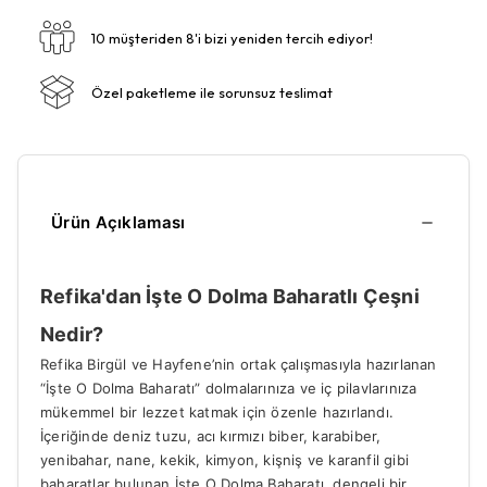
10 müşteriden 8'i bizi yeniden tercih ediyor!
Özel paketleme ile sorunsuz teslimat
Ürün Açıklaması
Refika'dan İşte O Dolma Baharatlı Çeşni
Nedir?
Refika Birgül ve Hayfene’nin ortak çalışmasıyla hazırlanan
“İşte O Dolma Baharatı” dolmalarınıza ve iç pilavlarınıza
mükemmel bir lezzet katmak için özenle hazırlandı.
İçeriğinde deniz tuzu, acı kırmızı biber, karabiber,
yenibahar, nane, kekik, kimyon, kişniş ve karanfil gibi
baharatlar bulunan İşte O Dolma Baharatı, dengeli bir