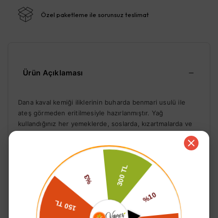
Özel paketleme ile sorunsuz teslimat
Ürün Açıklaması
Dana kaval kemiği iliklerinin buharda benmari usulü ile
ateş görmeden eritilmesiyle hazırlanmıştır. Yağ
kullandığınız her yemeklerde, soslarda, kızartmalarda ve
hamur işlerinde kullanabilir, sıcak içeceklerinize ilave
edebilirsiniz. Tüm yiyecek ve içeceklerinize zengin lezzet
katması için en sade hali ile hazırlanmıştır. Ayrıca kişisel
bakımınızda (cilt çatlakları ve kuruluğunda, saç bakımında)
kullanabilirsiniz.
Devamını Göster