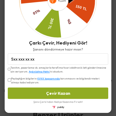
İade ve Değişim
Çarkı Çevir, Hediyeni Gör!
Kargo ve Teslimat
Şansını döndürmeye hazır mısın?
Tanıtım, pazarlama vb. amaçlarla tarafıma ticari elektronik ileti gönderilmesine
izin veriyorum.
Aydınlatma Metni
'ni okudum.
Yorumlar
Paylaştığım bilgilerin
KVKK kapsamında
korunmasını ve bilgilendirmeleri
Yorum Yap
almayı kabul ediyorum.
Bu ürün için henüz yorum yapılmamış.
Çevir Kazan
Şans Çarkı'ndan Hediye Kazanma Fırsatı!
yuddy
Benzer Ürünler