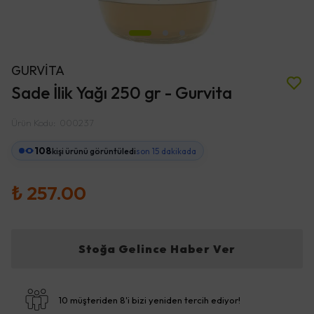
GURVİTA
Sade İlik Yağı 250 gr - Gurvita
Ürün Kodu
:
000237
108
kişi ürünü görüntüledi
son 15 dakikada
₺ 257.00
Stoğa Gelince Haber Ver
10 müşteriden 8'i bizi yeniden tercih ediyor!