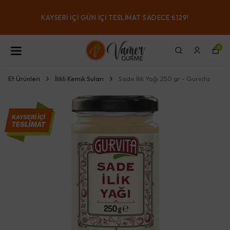
KAYSERI IÇI GÜN IÇI TESLIMAT SADECE ₺129!
0
Et Ürünleri
İlikli Kemik Suları
Sade İlik Yağı 250 gr - Gurvita