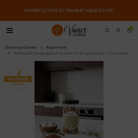
KAYSERI IÇI GÜN IÇI TESLIMAT SADECE ₺129!
0
Glutensiz Ürünler
Atıştırmalık
Sarımsaklı Karabuğdaylı Grissini 80 Gr (glutensiz) – Croccante