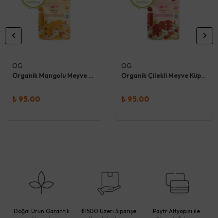
OG
OG
Organik Mangolu Meyve Küpleri 30 Gr - Og
Organik Çilekli Meyve Küpleri 30 Gr - Og
₺ 95.00
₺ 95.00
Doğal Ürün Garantili
₺1500 Üzeri Siparişe
Paytr Altyapısı ile