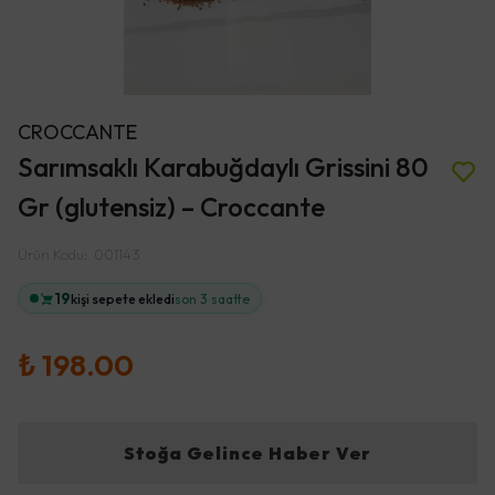
CROCCANTE
Sarımsaklı Karabuğdaylı Grissini 80
Gr (glutensiz) – Croccante
Ürün Kodu
:
001143
19
kişi sepete ekledi
son 3 saatte
₺ 198.00
Stoğa Gelince Haber Ver