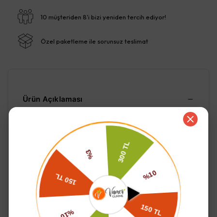
10 müşteriden 8'i bizi yeniden tercih ediyor!
Özel paketleme ile sorunsuz teslimat
Ürün Açıklaması
içindekiler;
karabuğday unu
Devamını Göster
İade ve Değişim