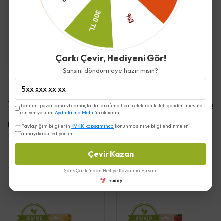
Kargo ve Teslimat
Çarkı Çevir, Hediyeni Gör!
Şansını döndürmeye hazır mısın?
Yorumlar
Yorum Yap
Tanıtım, pazarlama vb. amaçlarla tarafıma ticari elektronik ileti gönderilmesine
izin veriyorum.
Aydınlatma Metni
'ni okudum.
Bu ürün için henüz yorum yapılmamış.
Paylaştığım bilgilerin
KVKK kapsamında
korunmasını ve bilgilendirmeleri
almayı kabul ediyorum.
Çevir Kazan
Benzer Ürünler
Şans Çarkı'ndan Hediye Kazanma Fırsatı!
yuddy