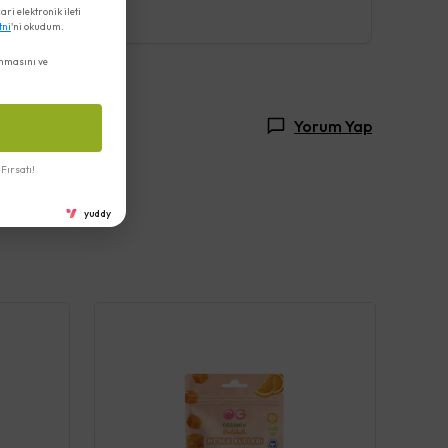
i elektronik ileti
tni
'ni okudum.
nmasını ve
Yorum Yap
Fırsatı!
yuddy