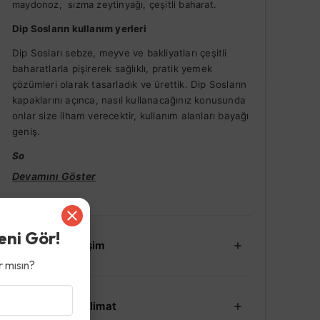
maydonoz, sızma zeytinyağı, çeşitli baharat.
Dip Sosların kullanım yerleri
Dip Sosları sebze, meyve ve bakliyatları çeşitli
baharatlarla pişirerek sağlıklı, pratik yemek
çözümleri olarak tasarladık ve ürettik. Dip Sosların
kapaklarını açınca, nasıl kullanacağınız konusunda
onlar size ilham verecektir,
kullanım alanları bayağı
geniş.
So
Devamını Göster
eni Gör!
İade ve Değişim
 mısın?
Kargo ve Teslimat