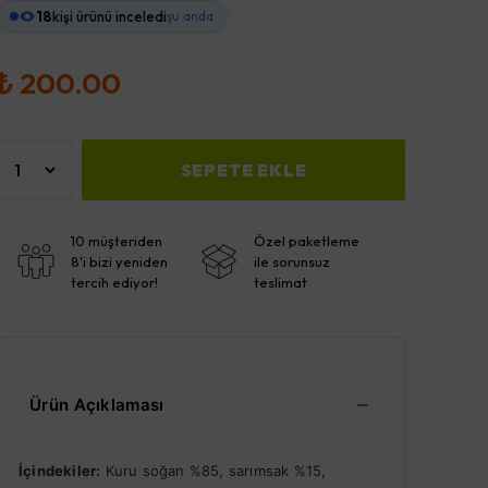
18
kişi ürünü inceledi
şu anda
₺ 200.00
SEPETE EKLE
10 müşteriden
Özel paketleme
8'i bizi yeniden
ile sorunsuz
tercih ediyor!
teslimat
Ürün Açıklaması
İçindekiler:
Kuru soğan %85, sarımsak %15,