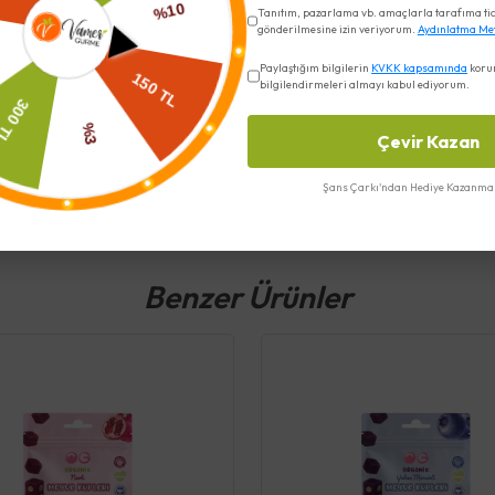
Tanıtım, pazarlama vb. amaçlarla tarafıma ticar
gönderilmesine izin veriyorum.
Aydınlatma Me
Paylaştığım bilgilerin
KVKK kapsamında
koru
bilgilendirmeleri almayı kabul ediyorum.
Çevir Kazan
Şans Çarkı'ndan Hediye Kazanma 
Benzer Ürünler