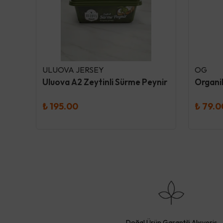
ULUOVA JERSEY
OG
Dokuru Original Ananas Atıştırmalık Meyve Cipsi
Uluova A2 Zeytinli Sürme Peynir
₺ 195.00
₺ 79.0
Doğal Ürün Garantili Alışveriş