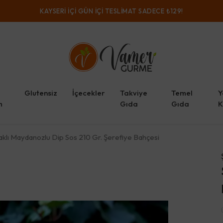
KAYSERI IÇI GÜN IÇI TESLIMAT SADECE ₺129!
Glutensiz
İçecekler
Takviye
Temel
Y
m
Gıda
Gıda
K
aklı Maydanozlu Dip Sos 210 Gr. Şerefiye Bahçesi