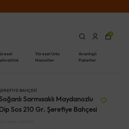
0
öresel
Yöresel Unlu
Avantajlı
ahvaltılık
Mamüller
Paketler
ŞEREFİYE BAHÇESİ
Soğanlı Sarmısaklı Maydanozlu
Dip Sos 210 Gr. Şerefiye Bahçesi
Ürün Kodu
:
000493