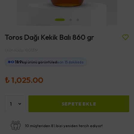
Toros Dağı Kekik Balı 860 gr
Ürün Kodu
:
001319
189
kişi ürünü görüntüledi
son 15 dakikada
₺ 1,025.00
SEPETE EKLE
10 müşteriden 8'i bizi yeniden tercih ediyor!