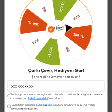
süreç balın doğallığını ve ham formunu
koruduğunun bir göstergesidir.
Mineral açısından zengin bir yapıya sahip
olan
Kekik Balı, potasyum, demir,
magnezyum ve fosfor
içerir. Ayrıca
B1,
B6 ve C vitamini gibi vitaminleri
de
doğal olarak bünyesinde barındırır.
Çarkı Çevir, Hediyeni Gör!
Şansını döndürmeye hazır mısın?
İade ve Değişim
Tanıtım, pazarlama vb. amaçlarla tarafıma ticari elektronik ileti gönderilmesine
izin veriyorum.
Aydınlatma Metni
'ni okudum.
Kargo ve Teslimat
Paylaştığım bilgilerin
KVKK kapsamında
korunmasını ve bilgilendirmeleri
almayı kabul ediyorum.