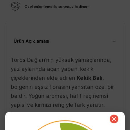
Özel paketleme ile sorunsuz teslimat
Ürün Açıklaması
Toros Dağları’nın yüksek yamaçlarında,
yaz aylarında açan yabani kekik
çiçeklerinden elde edilen
Kekik Balı
,
bölgenin eşsiz florasını yansıtan özel bir
baldır. Yoğun aroması, hafif reçinemsi
yapısı ve kırmızı rengiyle fark yaratır.
Kekik balı, zamanla kristalleşebilir; bu