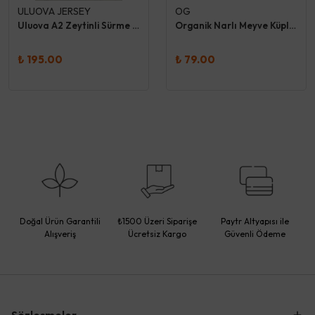
ULUOVA JERSEY
OG
Uluova A2 Zeytinli Sürme Peynir
Organik Narlı Meyve Küpleri 30 Gr
₺ 195.00
₺ 79.00
Doğal Ürün Garantili
₺1500 Üzeri Siparişe
Paytr Altyapısı ile
Alışveriş
Ücretsiz Kargo
Güvenli Ödeme