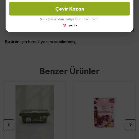
Çevir Kazan
Şans Çarkı'ndan Hediye Kazanma Fırsatı!
yuddy
Yorumlar
Yorum Yap
Bu ürün için henüz yorum yapılmamış.
Benzer Ürünler