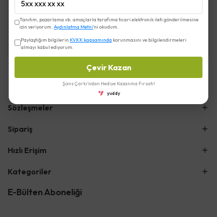
Koyun Yoğurdu 2 Kg -
Sade Yağ Ghee 250 Gr -
Urfarm
Urfarm
Tanıtım, pazarlama vb. amaçlarla tarafıma ticari elektronik ileti gönderilmesine
izin veriyorum.
Aydınlatma Metni
'ni okudum.
₺ 460.00
₺ 419.00
Paylaştığım bilgilerin
KVKK kapsamında
korunmasını ve bilgilendirmeleri
almayı kabul ediyorum.
Çevir Kazan
Şans Çarkı'ndan Hediye Kazanma Fırsatı!
yuddy
Sözleşmeler
Sipariş
Hızlı Erişim
Kategoriler
E-Bülten Aboneliği