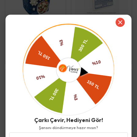
Urfarm
Urfarm
Feta Tam Yağlı
Koyun Tulum Peyniri 350 Gr
Olgunlaştırılmış Beyaz
- Urfarm
Peynir Küpleri 400 Gr -
Urfarm
₺ 362.00
₺ 275.50
Tükendi
Tükendi
Çarkı Çevir, Hediyeni Gör!
Şansını döndürmeye hazır mısın?
Urfarm
Urfarm