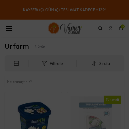
KAYSERI IÇI GÜN IÇI TESLIMAT SADECE ₺129!
0
Urfarm
4
ürün
Filtrele
Sırala
Tükendi