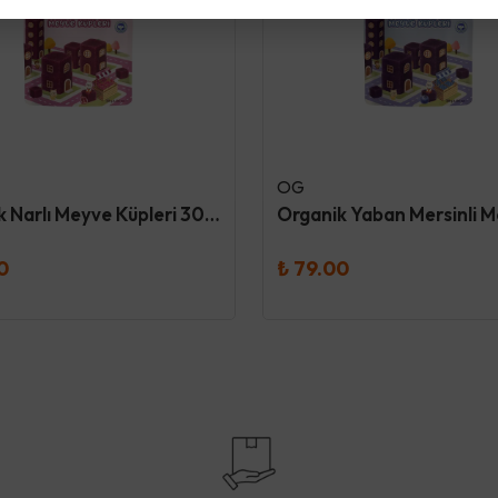
OG
Organik Narlı Meyve Küpleri 30 Gr
0
₺ 79.00