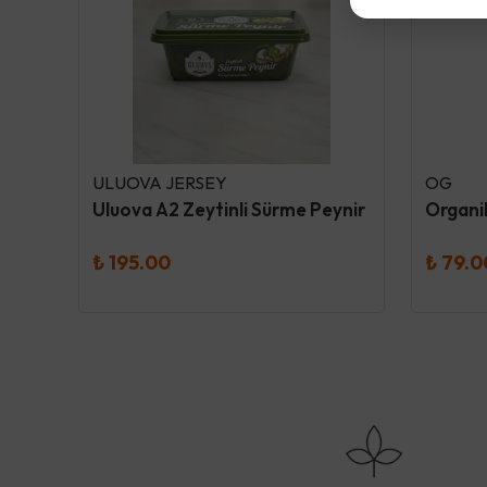
ULUOVA JERSEY
OG
Dokuru Original Ananas Atıştırmalık Meyve Cipsi
Uluova A2 Zeytinli Sürme Peynir
₺ 195.00
₺ 79.0