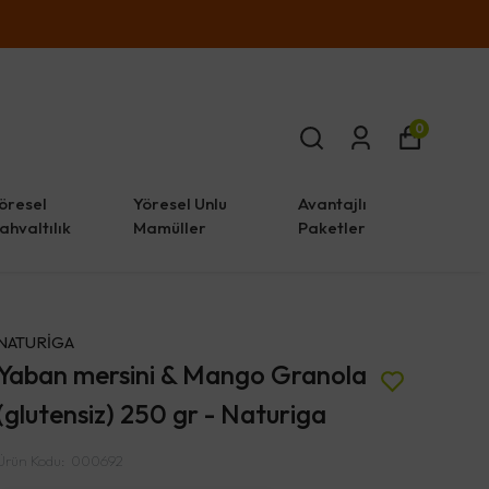
0
öresel
Yöresel Unlu
Avantajlı
ahvaltılık
Mamüller
Paketler
NATURİGA
Yaban mersini & Mango Granola
(glutensiz) 250 gr - Naturiga
Ürün Kodu
:
000692