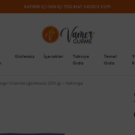
KAYSERI IÇI GÜN IÇI TESLIMAT SADECE ₺129!
Glutensiz
İçecekler
Takviye
Temel
Y
m
Gıda
Gıda
K
ngo Granola (glutensiz) 250 gr - Naturiga