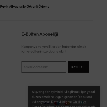
Paytr Altyapısı ile Güvenli Ödeme
E-Bülten Aboneliği
Kampanya ve yeniliklerden haberdar olmak
için e-bültenimize abone olun!
KAYIT OL
Alışveriş deneyiminizi iyileştirmek için yasal
düzenlemelere uygun çerezler (cookies)
kullanıyoruz. Detaylı bilgiye
Gizlilik ve
Çerez Politikası
sayfamızdan erişebilirsiniz.