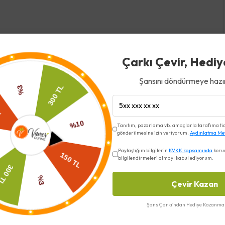
Çarkı Çevir, Hediy
Şansını döndürmeye hazır
Tanıtım, pazarlama vb. amaçlarla tarafıma ticar
gönderilmesine izin veriyorum.
Aydınlatma Me
Benzer Ürünler
Paylaştığım bilgilerin
KVKK kapsamında
koru
bilgilendirmeleri almayı kabul ediyorum.
Çevir Kazan
Şans Çarkı'ndan Hediye Kazanma 