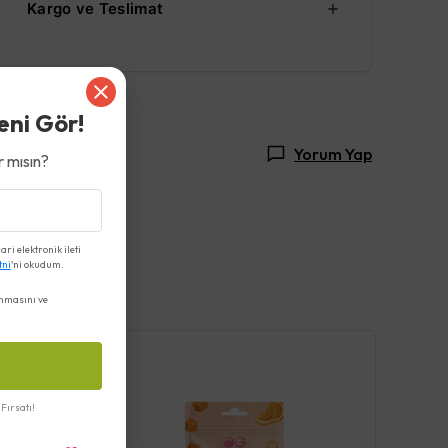
Kargo ve Teslimat
eni Gör!
Yorum Yap
 mısın?
i elektronik ileti
tni
'ni okudum.
nmasını ve
Fırsatı!