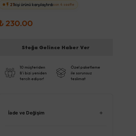
21
kişi ürünü karşılaştırdı
son 4 saatte
₺ 230.00
Stoğa Gelince Haber Ver
10 müşteriden
Özel paketleme
8'i bizi yeniden
ile sorunsuz
tercih ediyor!
teslimat
İade ve Değişim