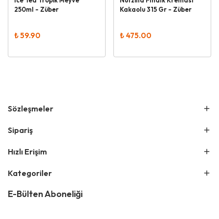
Ice Tea Tropik Meyve
Nutzilla Fındık Kreması
250ml - Züber
Kakaolu 315 Gr - Züber
₺ 59.90
₺ 475.00
Sözleşmeler
Sipariş
Hızlı Erişim
Kategoriler
E-Bülten Aboneliği