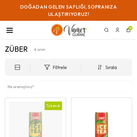
DOĞADAN GELEN SAFLIĞI, SOFRANIZA
ULAŞTIRIYORUZ!
0
ZÜBER
4
ürün
Filtrele
Sırala
Tükendi