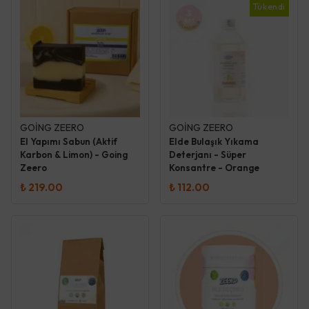
Tükendi
GOİNG ZEERO
GOİNG ZEERO
El Yapımı Sabun (Aktif
Elde Bulaşık Yıkama
Karbon & Limon) - Going
Deterjanı - Süper
Zeero
Konsantre - Orange
Blossom - Going Zeero
₺ 219.00
₺ 112.00