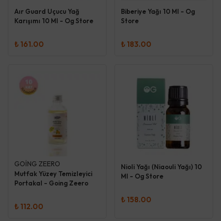
Aır Guard Uçucu Yağ
Biberiye Yağı 10 Ml - Og
Karışımı 10 Ml - Og Store
Store
₺ 161.00
₺ 183.00
GOİNG ZEERO
Nioli Yağı (Niaouli Yağı) 10
Mutfak Yüzey Temizleyici
Ml - Og Store
Portakal - Going Zeero
₺ 158.00
₺ 112.00