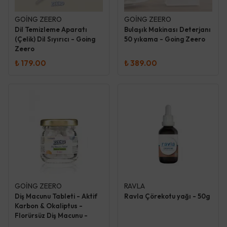
GOİNG ZEERO
GOİNG ZEERO
Dil Temizleme Aparatı
Bulaşık Makinası Deterjanı
(Çelik) Dil Sıyırıcı - Going
50 yıkama - Going Zeero
Zeero
₺ 179.00
₺ 389.00
GOİNG ZEERO
RAVLA
Diş Macunu Tableti - Aktif
Ravla Çörekotu yağı - 50g
Karbon & Okaliptus -
Florürsüz Diş Macunu -
Going Zeero