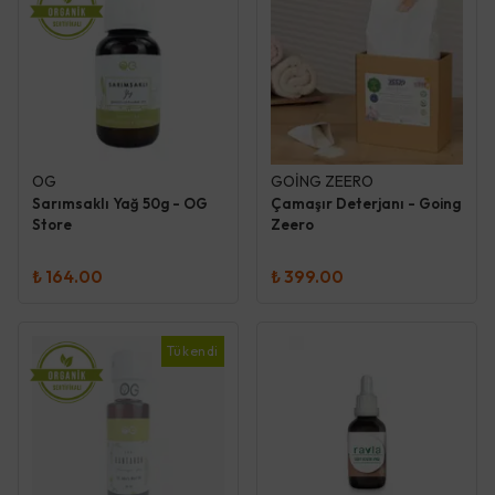
OG
GOİNG ZEERO
Sarımsaklı Yağ 50g - OG
Çamaşır Deterjanı - Going
Store
Zeero
₺ 164.00
₺ 399.00
Tükendi