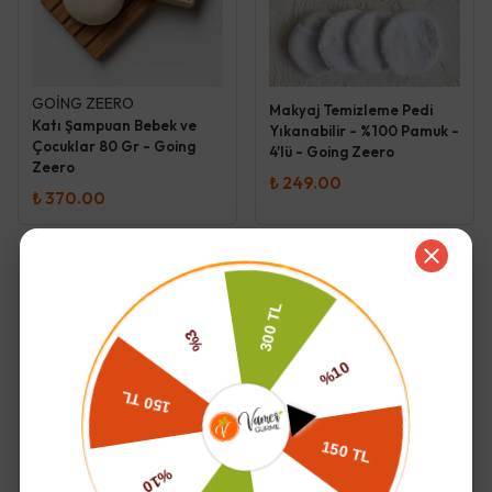
GOİNG ZEERO
Makyaj Temizleme Pedi
Katı Şampuan Bebek ve
Yıkanabilir - %100 Pamuk -
Çocuklar 80 Gr - Going
4'lü - Going Zeero
Zeero
₺ 249.00
₺ 370.00
Tükendi
GOİNG ZEERO
Good Night Uçucu Yağ
Kepekli ve Yağlı Saçlar için