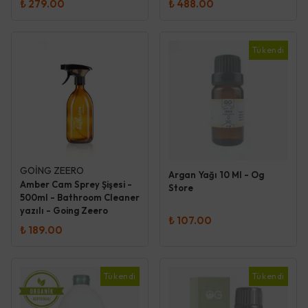
₺ 279.00
₺ 488.00
Tükendi
GOİNG ZEERO
Argan Yağı 10 Ml - Og
Amber Cam Sprey Şişesi -
Store
500ml - Bathroom Cleaner
yazılı - Going Zeero
₺ 107.00
₺ 189.00
Tükendi
Tükendi