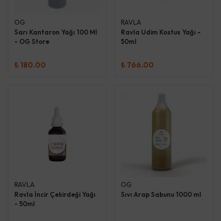
OG
RAVLA
Sarı Kantaron Yağı 100 Ml
Ravla Udim Kostus Yağı -
- OG Store
50ml
₺ 180.00
₺ 766.00
RAVLA
OG
Ravla İncir Çekirdeği Yağı
Sıvı Arap Sabunu 1000 ml
- 50ml