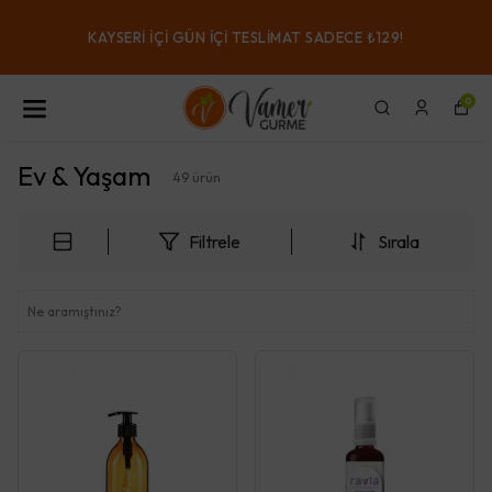
KAYSERI IÇI GÜN IÇI TESLIMAT SADECE ₺129!
0
Ev & Yaşam
49
ürün
Filtrele
Sırala