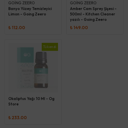
GOİNG ZEERO
GOİNG ZEERO
Banyo Yüzey Temizleyici
Amber Cam Sprey Şişesi -
Limon - Going Zeero
500ml - Kitchen Cleaner
yazılı - Going Zeero
₺ 112.00
₺ 149.00
Tükendi
Okaliptus Yağı 10 Ml - Og
Store
₺ 233.00