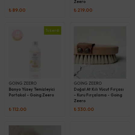
Zeero
₺ 89.00
₺ 219.00
Tükendi
GOİNG ZEERO
GOİNG ZEERO
Banyo Yüzey Temizleyici
Doğal At Kılı Vücut Fırçası
Portakal - Going Zeero
- Kuru Fırçalama - Going
Zeero
₺ 112.00
₺ 330.00