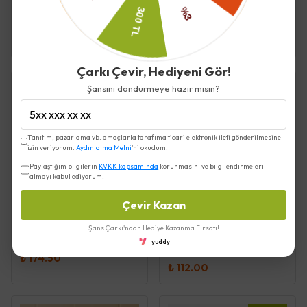
Karışımı 10 Ml - Og Store
Katı Şampuan 80 Gr -
Going Zeero
₺ 165.00
₺ 370.00
Çarkı Çevir, Hediyeni Gör!
Şansını döndürmeye hazır mısın?
Tükendi
Tanıtım, pazarlama vb. amaçlarla tarafıma ticari elektronik ileti gönderilmesine
izin veriyorum.
Aydınlatma Metni
'ni okudum.
Paylaştığım bilgilerin
KVKK kapsamında
korunmasını ve bilgilendirmeleri
almayı kabul ediyorum.
Çevir Kazan
GOİNG ZEERO
Focus Up Uçucu Yağ
Elde Bulaşık Yıkama
Karışımı 10 Ml - Og Store
Şans Çarkı'ndan Hediye Kazanma Fırsatı!
Deterjanı - Süper
yuddy
Konsantre - Lime Blossom
₺ 174.50
- Going Zeero
₺ 112.00