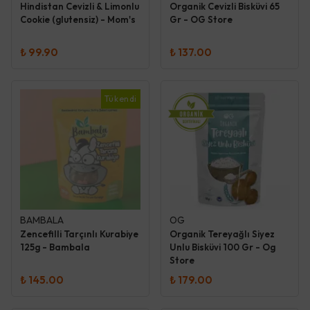
Hindistan Cevizli & Limonlu
Organik Cevizli Bisküvi 65
Cookie (glutensiz) - Mom's
Gr - OG Store
₺ 99.90
₺ 137.00
Tükendi
BAMBALA
OG
Zencefilli Tarçınlı Kurabiye
Organik Tereyağlı Siyez
125g - Bambala
Unlu Bisküvi 100 Gr - Og
Store
₺ 145.00
₺ 179.00