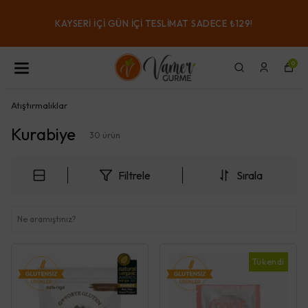
KAYSERI IÇI GÜN IÇI TESLIMAT SADECE ₺129!
0
Atıştırmalıklar
Kurabiye
30
ürün
Filtrele
Sırala
Tükendi