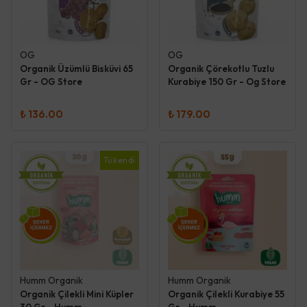
OG
OG
Organik Üzümlü Bisküvi 65
Organik Çörekotlu Tuzlu
Gr - OG Store
Kurabiye 150 Gr - Og Store
₺ 136.00
₺ 179.00
Tükendi
Humm Organik
Humm Organik
Organik Çilekli Mini Küpler
Organik Çilekli Kurabiye 55