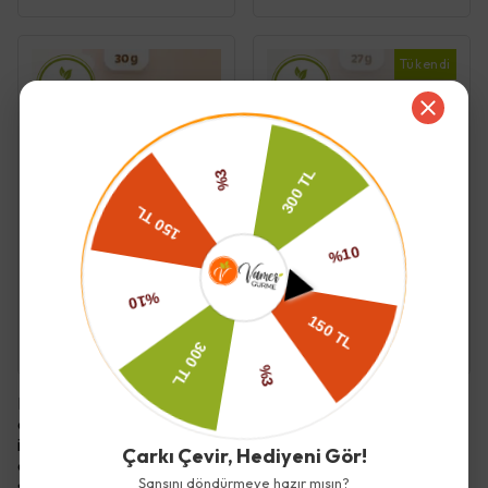
Tükendi
Humm Organik
Humm Organik
Organik Kakaolu ve
Organik Çilekli Fındıklı Bar
Fındıklı Kek 30 Gr - Humm
27 Gr - Humm
₺ 98.00
₺ 98.00
Kurabiye, çay ve kahve saatlerinin vazgeçilmez eşlikçisi
olmasının yanı sıra gün içinde keyifli bir mola vermek
isteyenler için ideal bir atıştırmalıktır. Farklı aroma ve
Çarkı Çevir, Hediyeni Gör!
dokularla zenginleşen kurabiye çeşitleri, hem klasik lezzetleri
Şansını döndürmeye hazır mısın?
sevenlere hem de yeni tatlar denemekten hoşlananlara hitap