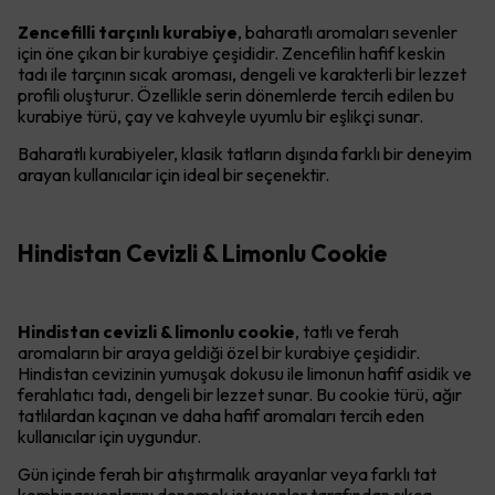
Zencefilli tarçınlı kurabiye
, baharatlı aromaları sevenler
için öne çıkan bir kurabiye çeşididir. Zencefilin hafif keskin
tadı ile tarçının sıcak aroması, dengeli ve karakterli bir lezzet
profili oluşturur. Özellikle serin dönemlerde tercih edilen bu
kurabiye türü, çay ve kahveyle uyumlu bir eşlikçi sunar.
Baharatlı kurabiyeler, klasik tatların dışında farklı bir deneyim
arayan kullanıcılar için ideal bir seçenektir.
Hindistan Cevizli & Limonlu Cookie
Hindistan cevizli & limonlu cookie
, tatlı ve ferah
aromaların bir araya geldiği özel bir kurabiye çeşididir.
Hindistan cevizinin yumuşak dokusu ile limonun hafif asidik ve
ferahlatıcı tadı, dengeli bir lezzet sunar. Bu cookie türü, ağır
tatlılardan kaçınan ve daha hafif aromaları tercih eden
kullanıcılar için uygundur.
Gün içinde ferah bir atıştırmalık arayanlar veya farklı tat