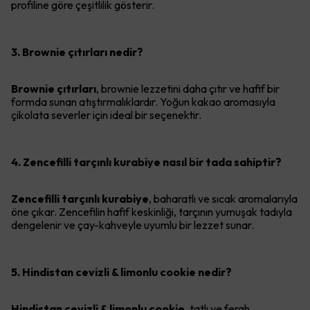
profiline göre çeşitlilik gösterir.
3. Brownie çıtırları nedir?
Brownie çıtırları
, brownie lezzetini daha çıtır ve hafif bir
formda sunan atıştırmalıklardır. Yoğun kakao aromasıyla
çikolata severler için ideal bir seçenektir.
4. Zencefilli tarçınlı kurabiye nasıl bir tada sahiptir?
Zencefilli tarçınlı kurabiye
, baharatlı ve sıcak aromalarıyla
öne çıkar. Zencefilin hafif keskinliği, tarçının yumuşak tadıyla
dengelenir ve çay-kahveyle uyumlu bir lezzet sunar.
5. Hindistan cevizli & limonlu cookie nedir?
Hindistan cevizli & limonlu cookie
, tatlı ve ferah