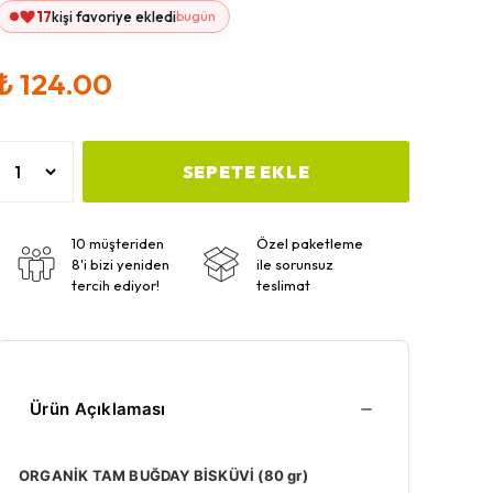
17
kişi favoriye ekledi
bugün
₺ 124.00
SEPETE EKLE
10 müşteriden
Özel paketleme
8'i bizi yeniden
ile sorunsuz
tercih ediyor!
teslimat
Ürün Açıklaması
ORGANİK TAM BUĞDAY BİSKÜVİ (80 gr)