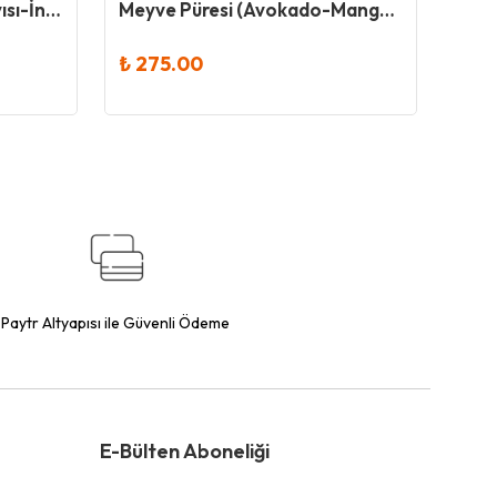
Meyve Püresi (Armut-Kayısı-İncir) 130Gr - Makarna Lütfen
Meyve Püresi (Avokado-Mango-Elma) 130Gr - Makarna Lütfen
₺ 275.00
₺ 2
Paytr Altyapısı ile Güvenli Ödeme
E-Bülten Aboneliği