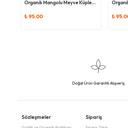
Dokuru Original Böğürtlen Atıştırmalık Meyve Cipsi
Organik Mangolu Meyve Küpleri 30 Gr - Og
₺ 95.00
₺ 95.0
Doğal Ürün Garantili Alışveriş
Sözleşmeler
Sipariş
Gizlilik ve Güvenlik Politikası
Sipariş Takip