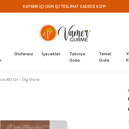
KAYSERI IÇI GÜN IÇI TESLIMAT SADECE ₺129!
Glutensiz
İçecekler
Takviye
Temel
Y
m
Gıda
Gıda
K
üvi 80 Gr - Og Store