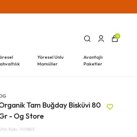
0
öresel
Yöresel Unlu
Avantajlı
ahvaltılık
Mamüller
Paketler
OG
Organik Tam Buğday Bisküvi 80
Gr - Og Store
Ürün Kodu
:
000863