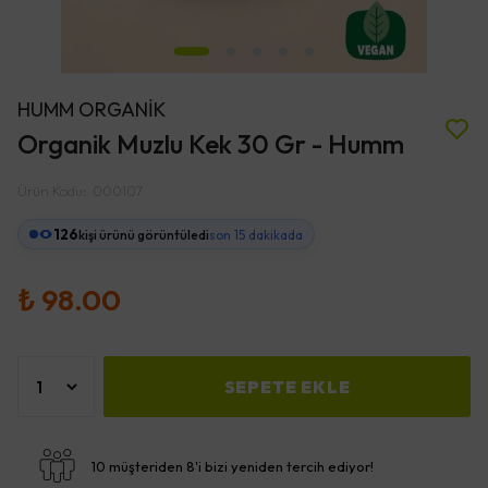
HUMM ORGANİK
Organik Muzlu Kek 30 Gr - Humm
Ürün Kodu
:
000107
126
kişi ürünü görüntüledi
son 15 dakikada
₺ 98.00
SEPETE EKLE
10 müşteriden 8'i bizi yeniden tercih ediyor!