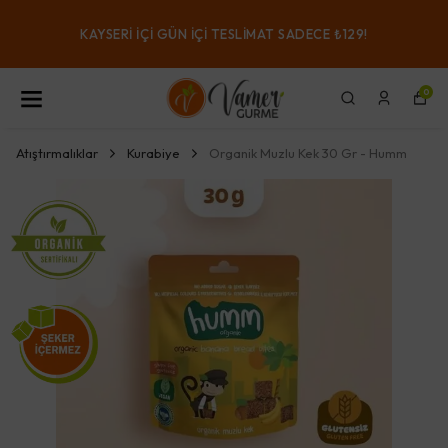
KAYSERI IÇI GÜN IÇI TESLIMAT SADECE ₺129!
0
Atıştırmalıklar
Kurabiye
Organik Muzlu Kek 30 Gr - Humm