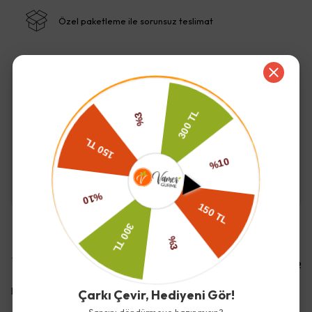
Özel paketleme ile sorunsuz teslimat
İade ve Değişim
Kargo ve Teslimat
Yorumlar
Yorum Yap
Bu ürün için henüz yorum yapılmamış.
Çarkı Çevir, Hediyeni Gör!