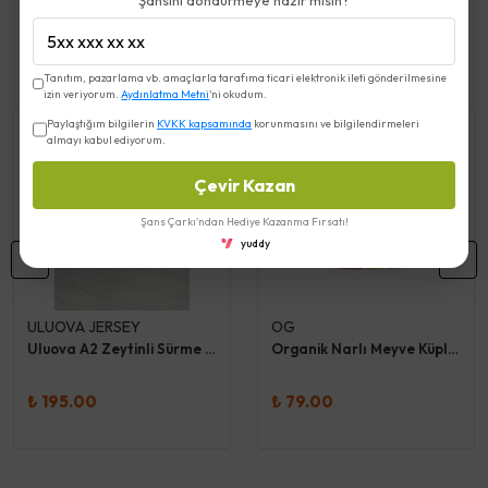
Şansını döndürmeye hazır mısın?
Benzer Ürünler
Tanıtım, pazarlama vb. amaçlarla tarafıma ticari elektronik ileti gönderilmesine
izin veriyorum.
Aydınlatma Metni
'ni okudum.
Paylaştığım bilgilerin
KVKK kapsamında
korunmasını ve bilgilendirmeleri
almayı kabul ediyorum.
Çevir Kazan
Şans Çarkı'ndan Hediye Kazanma Fırsatı!
yuddy
ULUOVA JERSEY
OG
Uluova A2 Zeytinli Sürme Peynir
Organik Narlı Meyve Küpleri 30 Gr
₺ 195.00
₺ 79.00