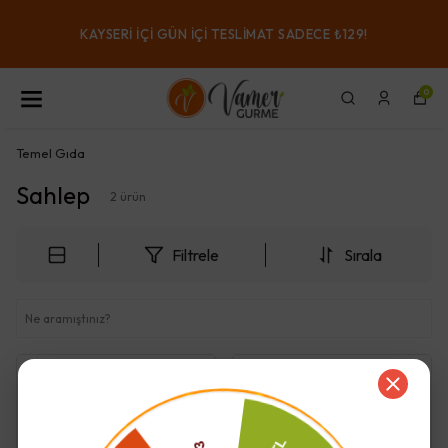
KAYSERI IÇI GÜN IÇI TESLIMAT SADECE ₺129!
0
Temel Gıda
Sahlep
2
ürün
Filtrele
Sırala
Tükendi
Tükendi