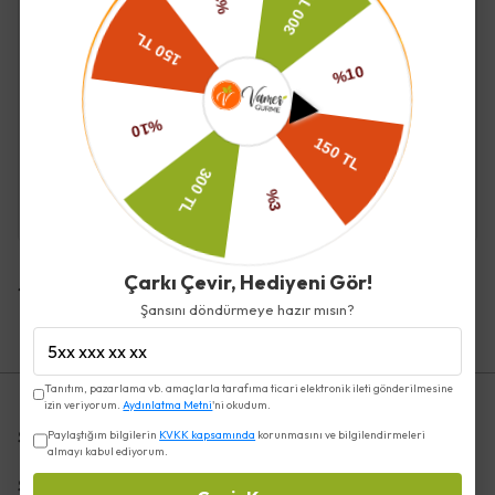
SERVET
Hayfene
Orjinal Salep Doğal 35g -
Salep Dağ - 20 gr (SAF
Servet
SALEP) - Hayfene
₺ 495.00
₺ 459.90
Sahlep
Çarkı Çevir, Hediyeni Gör!
Şansını döndürmeye hazır mısın?
Tanıtım, pazarlama vb. amaçlarla tarafıma ticari elektronik ileti gönderilmesine
izin veriyorum.
Aydınlatma Metni
'ni okudum.
Sözleşmeler
Paylaştığım bilgilerin
KVKK kapsamında
korunmasını ve bilgilendirmeleri
almayı kabul ediyorum.
Sipariş