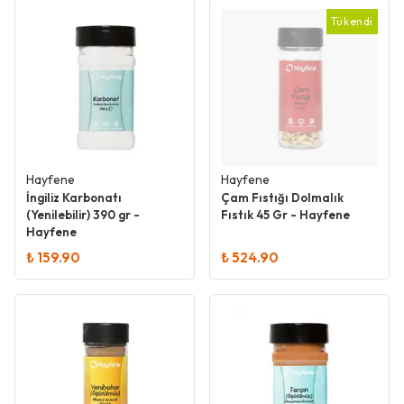
Tükendi
Hayfene
Hayfene
İngiliz Karbonatı
Çam Fıstığı Dolmalık
(Yenilebilir) 390 gr -
Fıstık 45 Gr - Hayfene
Hayfene
₺ 159.90
₺ 524.90