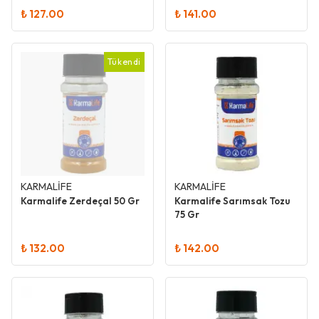
₺ 127.00
₺ 141.00
Tükendi
KARMALİFE
KARMALİFE
Karmalife Zerdeçal 50 Gr
Karmalife Sarımsak Tozu
75 Gr
₺ 132.00
₺ 142.00