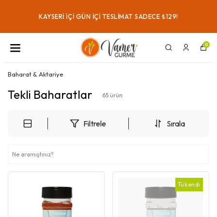
KAYSERI IÇI GÜN IÇI TESLIMAT SADECE ₺129!
0
Baharat & Aktariye
Tekli Baharatlar
65
ürün
Filtrele
Sırala
Tükendi