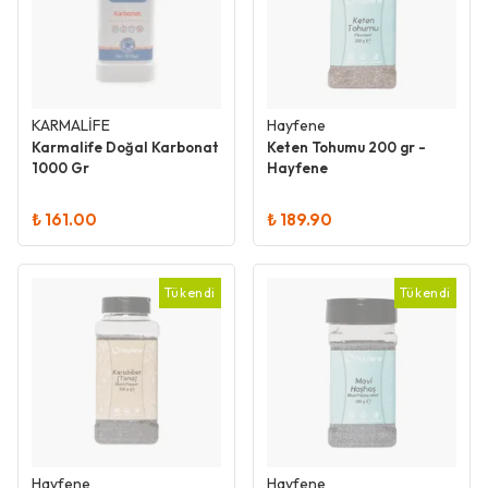
KARMALİFE
Hayfene
Karmalife Doğal Karbonat
Keten Tohumu 200 gr -
1000 Gr
Hayfene
₺ 161.00
₺ 189.90
Tükendi
Tükendi
Hayfene
Hayfene