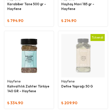
Karabiber Tane 500 gr -
Haşhaş Mavi 185 gr -
Hayfene
Hayfene
₺ 794.90
₺ 214.90
Tükendi
Hayfene
Hayfene
Kahvaltılık Zahter Türkiye
Defne Yaprağı 50 G
140 GR - Hayfene
₺ 334.90
₺ 209.90