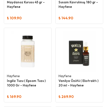
Maydanoz Kurusu 45 gr -
Susam Kavrulmuş 180 gr -
Hayfene
Hayfene
₺ 109.90
₺ 144.90
Hayfene
Hayfene
İngiliz Tuzu ( Epsom Tuzu )
Vanilya Özütü ( Ekstraktı )
1000 Gr - Hayfene
20 ml - Hayfene
₺ 169.90
₺ 269.90