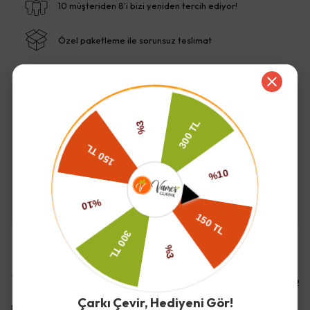
10 müşteriden 8'i bizi yeniden tercih ediyor!
Özel paketleme ile sorunsuz teslimat
İade ve Değişim
Kargo ve Teslimat
Yorumlar
Yorum Yap
Çarkı Çevir, Hediyeni Gör!
Bu ürün için henüz yorum yapılmamış.