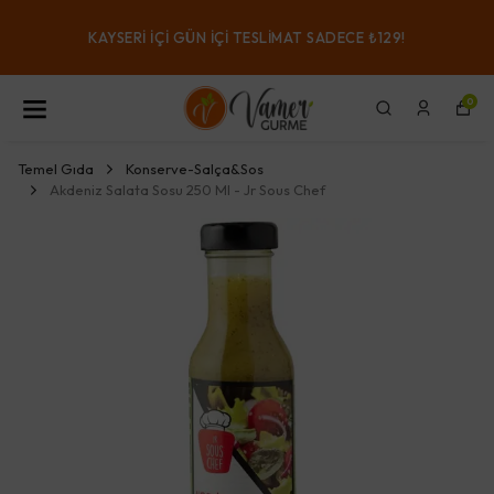
KAYSERI IÇI GÜN IÇI TESLIMAT SADECE ₺129!
0
Temel Gıda
Konserve-Salça&Sos
Akdeniz Salata Sosu 250 Ml - Jr Sous Chef