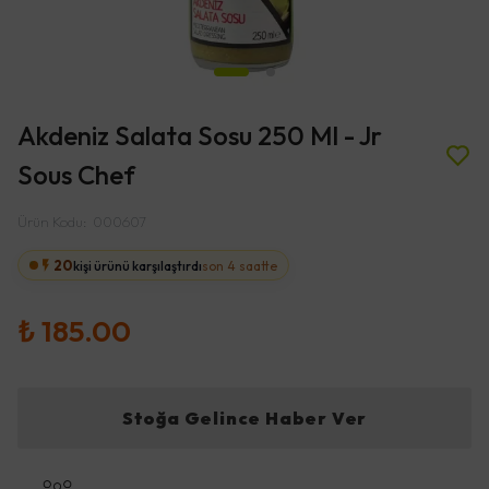
Akdeniz Salata Sosu 250 Ml - Jr
Sous Chef
Ürün Kodu
:
000607
20
kişi ürünü karşılaştırdı
son 4 saatte
₺ 185.00
Stoğa Gelince Haber Ver