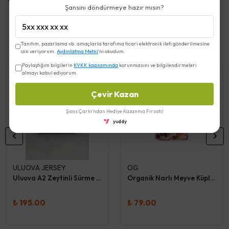
Şansını döndürmeye hazır mısın?
Benzer Ürünler
Tanıtım, pazarlama vb. amaçlarla tarafıma ticari elektronik ileti gönderilmesine
izin veriyorum.
Aydınlatma Metni
'ni okudum.
Paylaştığım bilgilerin
KVKK kapsamında
korunmasını ve bilgilendirmeleri
almayı kabul ediyorum.
Çevir Kazan
Şans Çarkı'ndan Hediye Kazanma Fırsatı!
yuddy
ULUOVA JERSEY
OG
Uluova A2 Zeytinli Sürme Peynir
Organik Narlı Meyve Küpleri 30 Gr
₺ 195.00
₺ 79.00