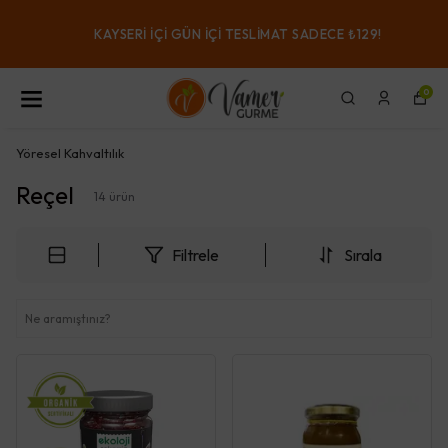
KAYSERI IÇI GÜN IÇI TESLIMAT SADECE ₺129!
0
Yöresel Kahvaltılık
Reçel
14
ürün
Filtrele
Sırala