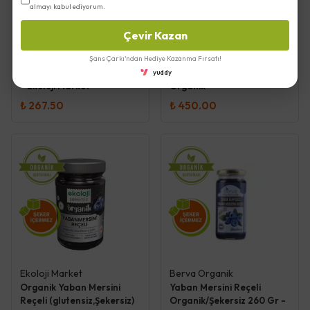
almayı kabul ediyorum.
Çevir Kazan
Ekoloji Market
Berva Organik
Şans Çarkı'ndan Hediye Kazanma Fırsatı!
Organik Kayısı Reçeli
Aronya Reçeli Organik/
(glutensiz,Şekersiz) 380 gr
Şekersiz 260 Gr - Berva
yuddy
- Ekoloji Market
Organik
₺ 267.50
₺ 450.00
Ekoloji Market
Berva Organik
Organik Yaban Mersini
Yaban Mersini Reçeli
Reçeli (glutensiz,Şekersiz)
Organik/Şekersiz 260 Gr -