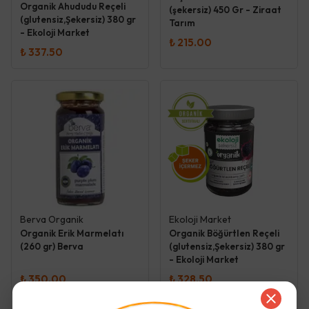
Organik Ahududu Reçeli
(şekersiz) 450 Gr - Ziraat
(glutensiz,Şekersiz) 380 gr
Tarım
- Ekoloji Market
₺ 215.00
₺ 337.50
Berva Organik
Ekoloji Market
Organik Erik Marmelatı
Organik Böğürtlen Reçeli
(260 gr) Berva
(glutensiz,Şekersiz) 380 gr
- Ekoloji Market
₺ 350.00
₺ 328.50