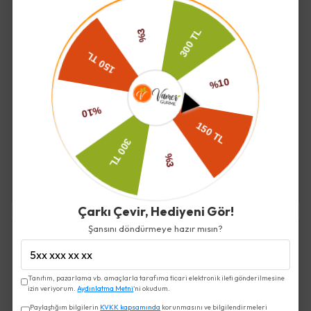
Kızılcık Marmelatı
Alıç Marmelatı (şekersiz)
(şekersiz) 450 Gr - Ziraat
450 Gr - Ziraat Tarım
Tarım
₺ 215.00
₺ 215.00
Çarkı Çevir, Hediyeni Gör!
Şansını döndürmeye hazır mısın?
Tanıtım, pazarlama vb. amaçlarla tarafıma ticari elektronik ileti gönderilmesine
izin veriyorum.
Aydınlatma Metni
'ni okudum.
Paylaştığım bilgilerin
KVKK kapsamında
korunmasını ve bilgilendirmeleri