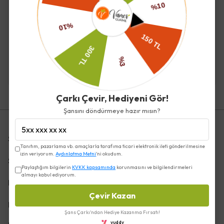
KARADANE
KARADANE
Çanakkale Kuru Sele
Çanakkale Kuru Sele
Zeytin (az tuzlu) -
Zeytin 1 Kg (351-380)(az
Karadane
tuzlu) - Karadane
₺ 595.00
₺ 715.00
Çarkı Çevir, Hediyeni Gör!
Şansını döndürmeye hazır mısın?
Sözleşmeler
Tanıtım, pazarlama vb. amaçlarla tarafıma ticari elektronik ileti gönderilmesine
izin veriyorum.
Aydınlatma Metni
'ni okudum.
Sipariş
Paylaştığım bilgilerin
KVKK kapsamında
korunmasını ve bilgilendirmeleri
almayı kabul ediyorum.
Hızlı Erişim
Çevir Kazan
Kategoriler
Şans Çarkı'ndan Hediye Kazanma Fırsatı!
yuddy