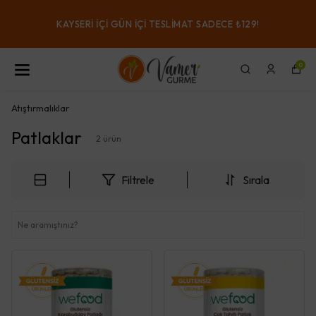
KAYSERI IÇI GÜN IÇI TESLIMAT SADECE ₺129!
0
Atıştırmalıklar
Patlaklar
2
ürün
Filtrele
Sırala