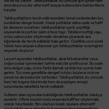
tok bir his yaratır. Tahıllı patlaklar, bu yönüyle gün içinde hafif
ama doyurucu bir alternatif arayan kullanıcıların beklentilerini
karşılar.
Tahıllı patlakların tercih edilmesindeki temel nedenlerden biri,
sundukları denge hissidir. Klasik patlaklar daha sade ve hafif
bir deneyim sunarken, tahıllı patlaklar içerik çeşitliliği
sayesinde lezzeti bir adım öteye taşır. Tahılların kattığı yapı,
ürünü yalnızca bir atıştırmalık olmaktan çıkararak ara
öğünlerde de tercih edilebilir hale getirir. Özellikle uzun süreli
tokluk hissi arayan kullanıcılar için tahıllı patlaklar avantajlı bir
seçenek oluşturur.
Lezzet açısından tahıllı patlaklar, abartılı baharatlar veya
yoğun soslar içermeden tatmin edici bir profil sunar. Bu sade
ama dolgun yapı, ürünü farklı damak zevklerine uyumlu hale
getirir. Tuz oranı genellikle dengeli tutulur; böylece ürün ne
yavan ne de baskın bir tat bırakır. Tahıllı patlaklar, bu yönüyle
hem tek başına tüketimde hem de paylaşım amaçlı
sunumlarda rahatlıkla tercih edilebilir.
Kullanım alanı açısından bakıldığında tahıllı patlaklar oldukça
esnektir. Ofiste kısa bir mola sırasında hafif bir atıştırmalık
olarak tüketilebilir, film izlerken klasik cipslere alternatif
oluşturabilir veya arkadaş buluşmalarında paylaşmalık bir