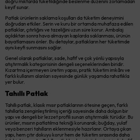
doğru miktarda tüketildiğinde beslenme düzenini zorlamadan
keyif sunar.
Patlak ürünlerin saklama koşulları da tüketim deneyimini
doğrudan etkiler. Serin ve kuru bir ortamda muhafaza edilen
patlaklar, çıtırlığını ve tazeliğini uzun süre korur. Ambalaj
açıldıktan sonra hava almayan kaplarda saklanması, ürünün
bayatlamasını önler. Bu detaylar, patlakların her tüketimde
aynı keyfi sunmasını sağlar.
Genel olarak patlaklar, sade, hafif ve çok yönlü yapısıyla
atıştırmalık kategorisinin dengeli seçeneklerinden biridir.
Kızartma içermeyen üretim yapısı, pratik tüketim imkânı ve
farklı kullanım alanları sayesinde günlük yaşamda rahatlıkla
yer bulur.
Tahıllı Patlak
Tahıllı patlak, klasik mısır patlaklarının ötesine geçen, farklı
tahıllarla zenginleştirilmiş içeriği sayesinde daha dolgun bir
yapı ve dengeli bir lezzet profili sunan atıştırmalık türüdür. Bu
ürünler, mısırın patlatılma tekniği korunarak; buğday, yulaf
veya benzeri tahılların eklenmesiyle hazırlanır. Ortaya çıkan
yapı, hem çıtır dokuyu korur hem de tüketim sırasında daha