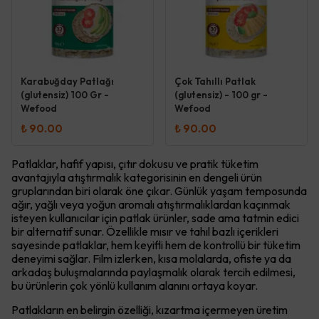
Karabuğday Patlağı
Çok Tahıllı Patlak
(glutensiz) 100 Gr -
(glutensiz) - 100 gr -
Wefood
Wefood
₺ 90.00
₺ 90.00
Patlaklar, hafif yapısı, çıtır dokusu ve pratik tüketim
avantajıyla atıştırmalık kategorisinin en dengeli ürün
gruplarından biri olarak öne çıkar. Günlük yaşam temposunda
ağır, yağlı veya yoğun aromalı atıştırmalıklardan kaçınmak
isteyen kullanıcılar için patlak ürünler, sade ama tatmin edici
bir alternatif sunar. Özellikle mısır ve tahıl bazlı içerikleri
sayesinde patlaklar, hem keyifli hem de kontrollü bir tüketim
deneyimi sağlar. Film izlerken, kısa molalarda, ofiste ya da
arkadaş buluşmalarında paylaşmalık olarak tercih edilmesi,
bu ürünlerin çok yönlü kullanım alanını ortaya koyar.
Patlakların en belirgin özelliği, kızartma içermeyen üretim