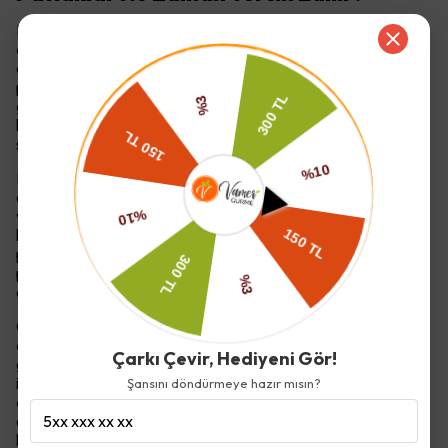
Patlaklar, tüketim zamanı açısından oldukça esnek bir
atıştırmalık grubudur. Günün farklı anlarında, farklı ihtiyaçlara
cevap verebilecek bir yapıya sahiptir. Hafif ve çıtır dokusu,
patlakları ani atıştırma isteklerinde ideal bir seçenek haline
getirir. Ağır yemeklerden veya yoğun atıştırmalıklardan
kaçınmak isteyen kullanıcılar için patlaklar, dengeli bir mola
sunar.
Film ve dizi keyfi sırasında patlaklar en sık tercih edilen
atıştırmalıklardan biridir. Klasik cipslere kıyasla daha hafif bir
yapı sunmaları, uzun süreli tüketimde rahatsız edici bir ağırlık
hissi yaratmaz. Büyük kâselerde paylaşıma uygun olması,
patlakları sosyal izleme deneyimlerinin vazgeçilmez bir
parçası haline getirir. Bu tür anlarda tahıllı patlaklar, daha
doyurucu bir alternatif olarak öne çıkabilir.
Ofiste veya çalışma ortamlarında da patlaklar pratik bir
çözüm sunar. Kısa molalarda, yoğun konsantrasyon
Çarkı Çevir, Hediyeni Gör!
gerektiren işlerde hafif bir atıştırmalık arayan kullanıcılar için
idealdir. Gürültüsüz ve temiz tüketim sunması, çalışma
Şansını döndürmeye hazır mısın?
ortamlarında tercih edilmesini kolaylaştırır. Aynı zamanda
ağır kokular bırakmaması, patlakları kapalı alanlar için uygun
hale getirir.