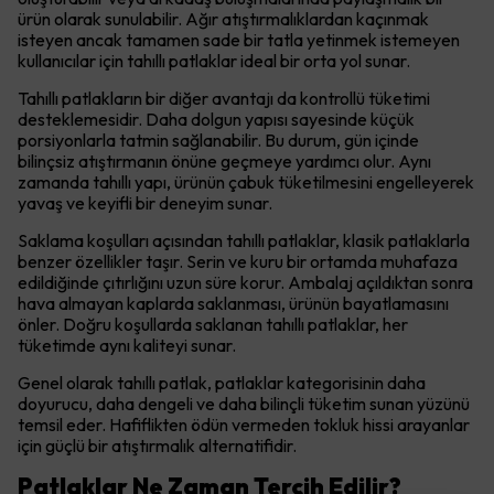
ürün olarak sunulabilir. Ağır atıştırmalıklardan kaçınmak
isteyen ancak tamamen sade bir tatla yetinmek istemeyen
kullanıcılar için tahıllı patlaklar ideal bir orta yol sunar.
Tahıllı patlakların bir diğer avantajı da kontrollü tüketimi
desteklemesidir. Daha dolgun yapısı sayesinde küçük
porsiyonlarla tatmin sağlanabilir. Bu durum, gün içinde
bilinçsiz atıştırmanın önüne geçmeye yardımcı olur. Aynı
zamanda tahıllı yapı, ürünün çabuk tüketilmesini engelleyerek
yavaş ve keyifli bir deneyim sunar.
Saklama koşulları açısından tahıllı patlaklar, klasik patlaklarla
benzer özellikler taşır. Serin ve kuru bir ortamda muhafaza
edildiğinde çıtırlığını uzun süre korur. Ambalaj açıldıktan sonra
hava almayan kaplarda saklanması, ürünün bayatlamasını
önler. Doğru koşullarda saklanan tahıllı patlaklar, her
tüketimde aynı kaliteyi sunar.
Genel olarak tahıllı patlak, patlaklar kategorisinin daha
doyurucu, daha dengeli ve daha bilinçli tüketim sunan yüzünü
temsil eder. Hafiflikten ödün vermeden tokluk hissi arayanlar
için güçlü bir atıştırmalık alternatifidir.
Patlaklar Ne Zaman Tercih Edilir?