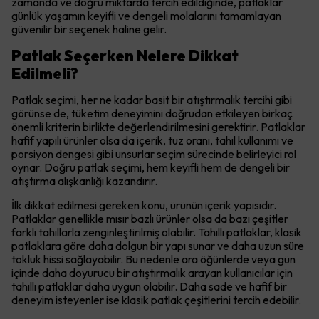
zamanda ve doğru miktarda tercih edildiğinde, patlaklar
günlük yaşamın keyifli ve dengeli molalarını tamamlayan
güvenilir bir seçenek haline gelir.
Patlak Seçerken Nelere Dikkat
Edilmeli?
Patlak seçimi, her ne kadar basit bir atıştırmalık tercihi gibi
görünse de, tüketim deneyimini doğrudan etkileyen birkaç
önemli kriterin birlikte değerlendirilmesini gerektirir. Patlaklar
hafif yapılı ürünler olsa da içerik, tuz oranı, tahıl kullanımı ve
porsiyon dengesi gibi unsurlar seçim sürecinde belirleyici rol
oynar. Doğru patlak seçimi, hem keyifli hem de dengeli bir
atıştırma alışkanlığı kazandırır.
İlk dikkat edilmesi gereken konu, ürünün içerik yapısıdır.
Patlaklar genellikle mısır bazlı ürünler olsa da bazı çeşitler
farklı tahıllarla zenginleştirilmiş olabilir. Tahıllı patlaklar, klasik
patlaklara göre daha dolgun bir yapı sunar ve daha uzun süre
tokluk hissi sağlayabilir. Bu nedenle ara öğünlerde veya gün
içinde daha doyurucu bir atıştırmalık arayan kullanıcılar için
tahıllı patlaklar daha uygun olabilir. Daha sade ve hafif bir
deneyim isteyenler ise klasik patlak çeşitlerini tercih edebilir.