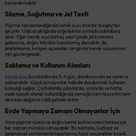
kazandırmaktır.
Süzme, Soğutma ve Jel Testi
Pişirme tamamlandığında kemik suyu ince bir süzgeçten
geçirilir. Oda sıcaklığında soğuduktan sonra buzdolabına
alınır. Eğer kemik suyu birkaç saat içinde jel kıvamına
geliyorsa, doğru teknikle hazırlanmış demektir. Bu
jelatinleşme, kolajen açısından zengin bir kemik suyunun en
net göstergesidir.
Saklama ve Kullanım Alanları
Kemik suyu
buzdolabında 3–4 gün, dondurucuda ise aylarca
saklanabilir. Küçük porsiyonlar halinde dondurmak kullanım
kolaylığı sağlar. Çorbalarda, pilavlarda, soslarda ve hatta
sade içecek olarak kullanıldığında yemeğin hem lezzetini hem
de besin değerini ciddi şekilde artırır.
Evde Yapmaya Zamanı Olmayanlar İçin
Uzun pişirme süresi ve doğru kemik bulma süreci herkes için
her zaman mümkün olmayabilir. Bu noktada, katkısız ve
geleneksel yöntemlerle hazırlanmış hazır seçenekler büyük