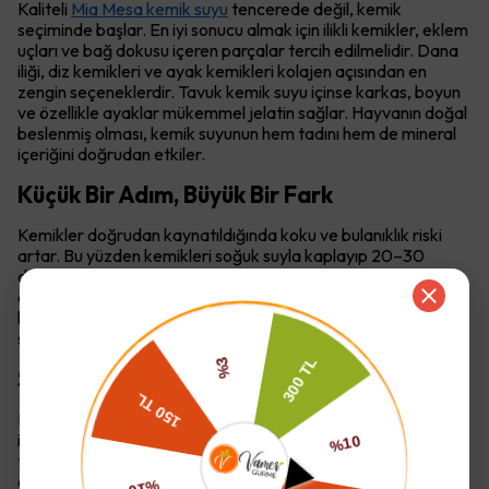
Kaliteli
Mia Mesa kemik suyu
tencerede değil, kemik
seçiminde başlar. En iyi sonucu almak için ilikli kemikler, eklem
uçları ve bağ dokusu içeren parçalar tercih edilmelidir. Dana
iliği, diz kemikleri ve ayak kemikleri kolajen açısından en
zengin seçeneklerdir. Tavuk kemik suyu içinse karkas, boyun
ve özellikle ayaklar mükemmel jelatin sağlar. Hayvanın doğal
beslenmiş olması, kemik suyunun hem tadını hem de mineral
içeriğini doğrudan etkiler.
Küçük Bir Adım, Büyük Bir Fark
Kemikler doğrudan kaynatıldığında koku ve bulanıklık riski
artar. Bu yüzden kemikleri soğuk suyla kaplayıp 20–30
dakika bekletmek, ardından bu suyu döküp kemikleri
durulamak kritik bir adımdır. Bu işlem kemiklerdeki kan
kalıntılarını temizler ve kemik suyunun daha berrak olmasını
sağlar. Profesyonel mutfaklarda bu adım asla atlanmaz.
Sirke Detayı: Tad İçin Değil, Fayda İçin
Kemik suyu yapımında kullanılan elma sirkesi lezzet vermek
için değil, mineralleri açığa çıkarmak içindir. Kemikler
tencereye alındıktan sonra üzerini geçecek kadar soğuk su
eklenir ve 1–2 yemek kaşığı elma sirkesi ilave edilerek 30