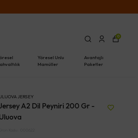
0
öresel
Yöresel Unlu
Avantajlı
ahvaltılık
Mamüller
Paketler
ULUOVA JERSEY
Jersey A2 Dil Peyniri 200 Gr -
Uluova
Ürün Kodu
:
000622