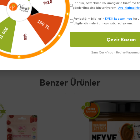
Tanıtım, pazarlama vb. amaçlarla tarafıma ticar
gönderilmesine izin veriyorum.
Aydınlatma Me
Paylaştığım bilgilerin
KVKK kapsamında
koru
bilgilendirmeleri almayı kabul ediyorum.
Çevir Kazan
Şans Çarkı'ndan Hediye Kazanma 
Benzer Ürünler