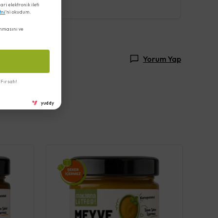
i elektronik ileti
tni
'ni okudum.
nmasını ve
Yorum Yap
Fırsatı!
yuddy