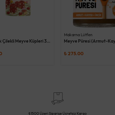
Makarna Lütfen
Organik Çilekli Meyve Küpleri 30 Gr - Og
0
₺ 275.00
₺1500 Üzeri Siparişe Ücretsiz Kargo