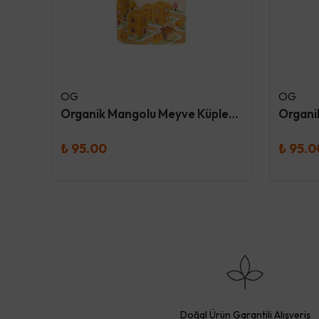
OG
OG
Dokuru Original Böğürtlen Atıştırmalık Meyve Cipsi
Organik Mangolu Meyve Küpleri 30 Gr - Og
₺ 95.00
₺ 95.0
Doğal Ürün Garantili Alışveriş