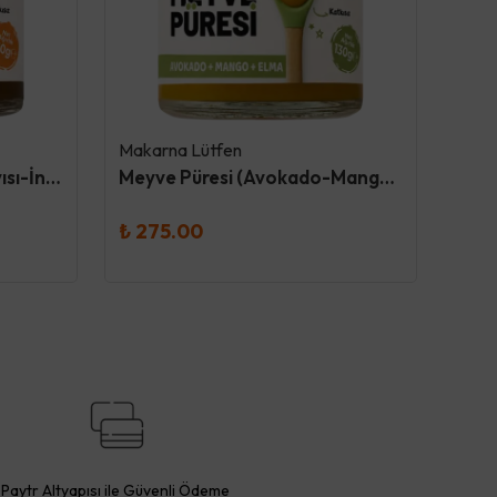
Makarna Lütfen
Maka
Meyve Püresi (Armut-Kayısı-İncir) 130Gr - Makarna Lütfen
Meyve Püresi (Avokado-Mango-Elma) 130Gr - Makarna Lütfen
₺ 275.00
₺ 2
Paytr Altyapısı ile Güvenli Ödeme