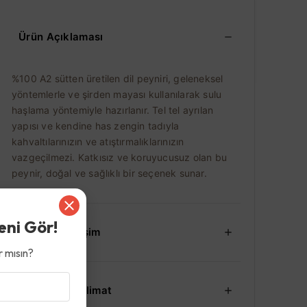
Ürün Açıklaması
%100 A2 sütten üretilen dil peyniri, geleneksel
yöntemlerle ve şirden mayası kullanılarak sulu
haşlama yöntemiyle hazırlanır. Tel tel ayrılan
yapısı ve kendine has zengin tadıyla
kahvaltılarınızın ve atıştırmalıklarınızın
vazgeçilmezi. Katkısız ve koruyucusuz olan bu
peynir, doğal ve sağlıklı bir seçenek sunar.
eni Gör!
İade ve Değişim
 mısın?
Kargo ve Teslimat