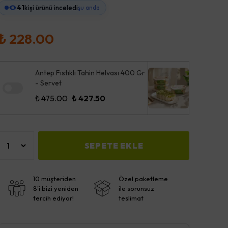
41
kişi ürünü inceledi
şu anda
₺ 228.00
Antep Fıstıklı Tahin Helvası 400 Gr
- Servet
₺ 475.00
₺ 427.50
SEPETE EKLE
10 müşteriden
Özel paketleme
8'i bizi yeniden
ile sorunsuz
tercih ediyor!
teslimat