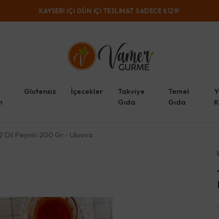
KAYSERI IÇI GÜN IÇI TESLIMAT SADECE ₺129!
Glutensiz
İçecekler
Takviye
Temel
Y
m
Gıda
Gıda
K
 Dil Peyniri 200 Gr - Uluova