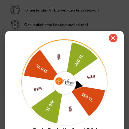
10 müşteriden 8'i bizi yeniden tercih ediyor!
Özel paketleme ile sorunsuz teslimat
İade ve Değişim
Kargo ve Teslimat
Yorumlar
Yorum Yap