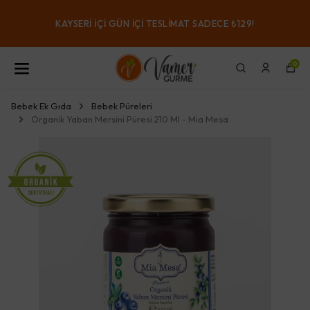
KAYSERI IÇI GÜN IÇI TESLIMAT SADECE ₺129!
0
Bebek Ek Gıda
Bebek Püreleri
Organik Yaban Mersini Püresi 210 Ml - Mia Mesa