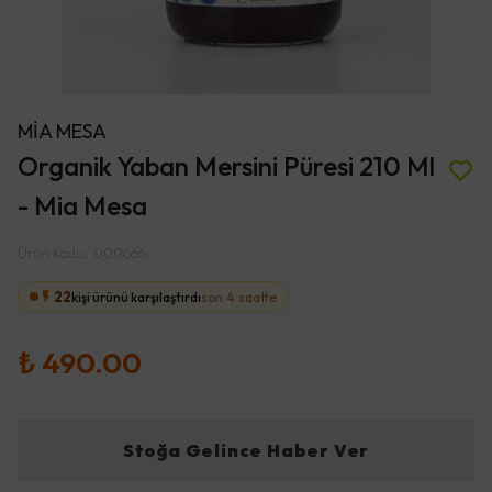
MİA MESA
Organik Yaban Mersini Püresi 210 Ml
- Mia Mesa
Ürün Kodu
:
000666
22
kişi ürünü karşılaştırdı
son 4 saatte
₺ 490.00
Stoğa Gelince Haber Ver