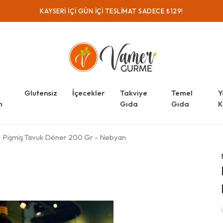
KAYSERI IÇI GÜN IÇI TESLIMAT SADECE ₺129!
Glutensiz
İçecekler
Takviye
Temel
Y
m
Gıda
Gıda
K
Pişmiş Tavuk Döner 200 Gr - Nebyan