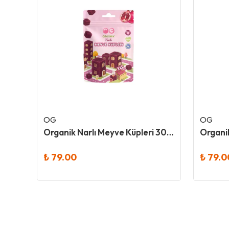
OG
OG
Dokuru Original Muz Atıştırmalık Meyve Cipsi
Organik Narlı Meyve Küpleri 30 Gr
₺ 79.00
₺ 79.0