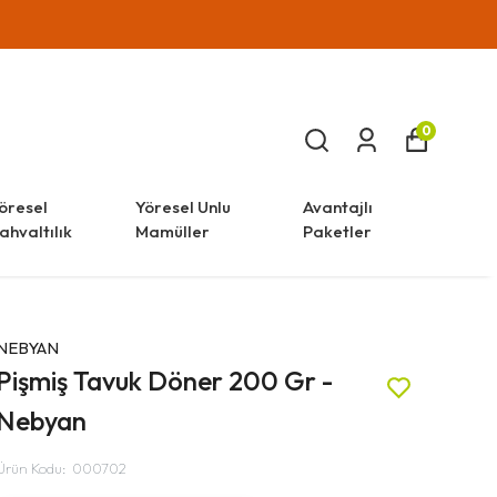
0
öresel
Yöresel Unlu
Avantajlı
ahvaltılık
Mamüller
Paketler
NEBYAN
Pişmiş Tavuk Döner 200 Gr -
Nebyan
Ürün Kodu
:
000702