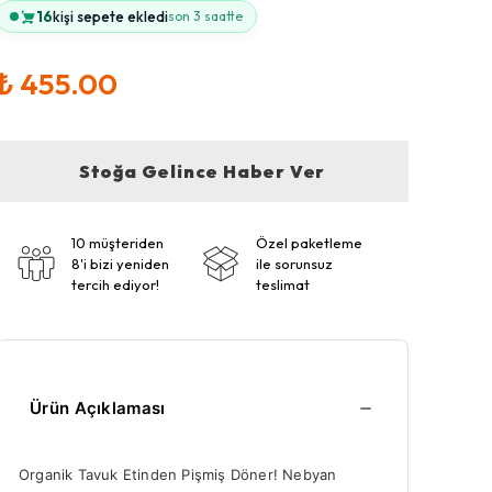
16
kişi sepete ekledi
son 3 saatte
₺ 455.00
Stoğa Gelince Haber Ver
10 müşteriden
Özel paketleme
8'i bizi yeniden
ile sorunsuz
tercih ediyor!
teslimat
Ürün Açıklaması
Organik Tavuk Etinden Pişmiş Döner! Nebyan