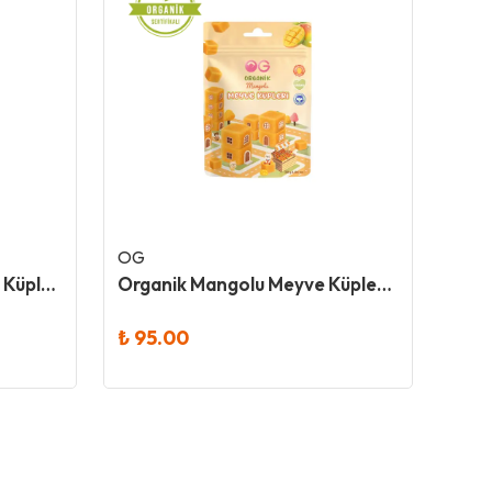
OG
OG
Organik Portakallı Meyve Küpleri 30 Gr
Organik Mangolu Meyve Küpleri 30 Gr - Og
₺ 95.00
₺ 9